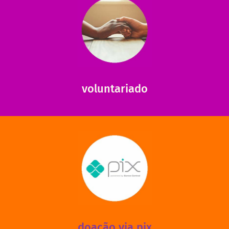
saiba mais
saiba como nos ajudar.
ajudar com certos assuntos. Entre em contato conosco e
Somos muito carentes em voluntários que possam nos
voluntariado
saiba mais
mantermos nossas unidades em funcionamento!
via PIX? Elas também são muito importantes para
Você sabia que recebemos também doações esporádicas
doação via pix