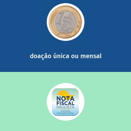
saiba mais
somada a de outras pessoas.
mail mostrando tudo o que fizemos com a sua ajuda
segurança e recebendo nossos relatórios mensais por e-
Você pode nos ajudar a partir de R$ 1/dia com total
doação única ou mensal
saiba mais
quando destinados à uma instituição sem fins lucrativos?
Você sabia que os créditos das notas fiscais são maiores