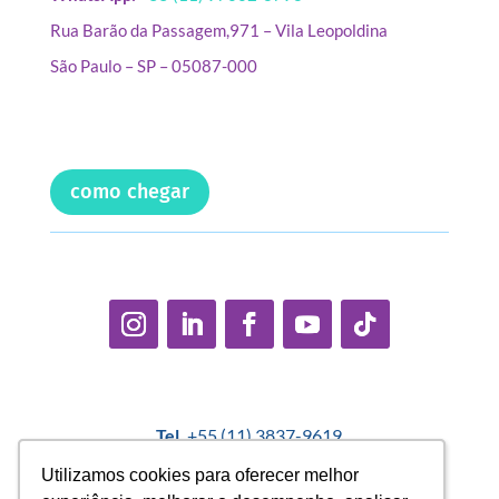
Rua Barão da Passagem,971 – Vila Leopoldina
São Paulo – SP – 05087-000
como chegar
Tel.
+55 (11) 3837-9619
E-mail:
contato@casadopequenocidadao.org.br
Utilizamos cookies para oferecer melhor
Utilizamos cookies para oferecer melhor