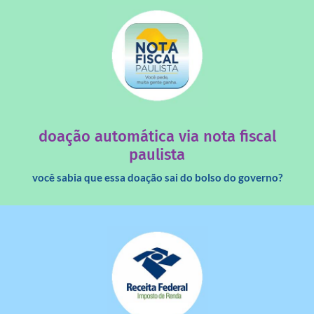
saiba mais
quando destinados à uma instituição sem fins lucrativos?
Você sabia que os créditos das notas fiscais são maiores
doação automática via nota fiscal
paulista
você sabia que essa doação sai do bolso do governo?
saiba mais
dinheiro deixa de ir para o governo?