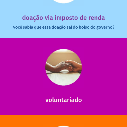
imposto de renda para uma instituição e que esse
Você sabia que pessoas físicas podem destinar 3% do
doação via imposto de renda
você sabia que essa doação sai do bolso do governo?
saiba mais
saiba como nos ajudar.
ajudar com certos assuntos. Entre em contato conosco e
Somos muito carentes em voluntários que possam nos
voluntariado