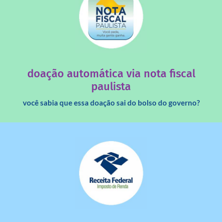
saiba mais
quando destinados à uma instituição sem fins lucrativos?
Você sabia que os créditos das notas fiscais são maiores
doação automática via nota fiscal
paulista
você sabia que essa doação sai do bolso do governo?
saiba mais
dinheiro deixa de ir para o governo?
imposto de renda para uma instituição e que esse
Você sabia que pessoas físicas podem destinar 3% do