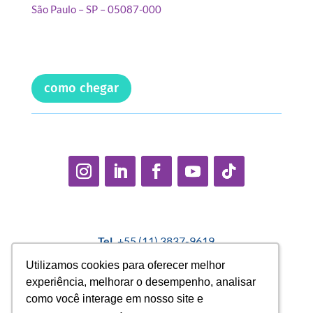
São Paulo – SP – 05087-000
como chegar
Tel.
+55 (11) 3837-9619
E-mail:
contato@casadopequenocidadao.org.br
Utilizamos cookies para oferecer melhor
Utilizamos cookies para oferecer melhor
experiência, melhorar o desempenho, analisar
experiência, melhorar o desempenho, analisar
Política Interna de Proteção de Dados |
Encarregado de
como você interage em nosso site e
como você interage em nosso site e
Dados: Marcelo Correa |