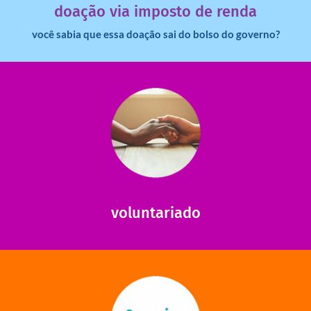
doação via imposto de renda
você sabia que essa doação sai do bolso do governo?
saiba mais
saiba como nos ajudar.
ajudar com certos assuntos. Entre em contato conosco e
Somos muito carentes em voluntários que possam nos
voluntariado