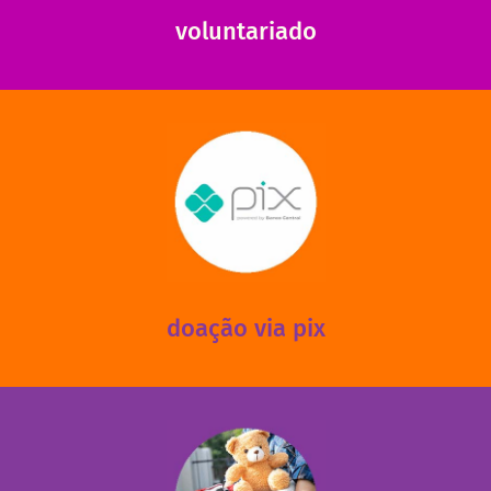
voluntariado
saiba mais
mantermos nossas unidades em funcionamento!
via PIX? Elas também são muito importantes para
Você sabia que recebemos também doações esporádicas
doação via pix
fale conosco