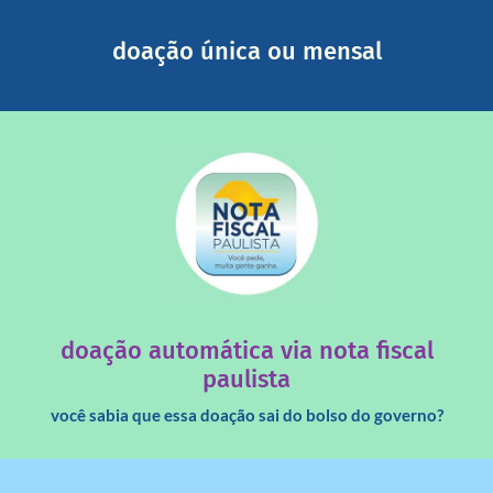
segurança e recebendo nossos relatórios mensais por e-
Você pode nos ajudar a partir de R$ 1/dia com total
doação única ou mensal
saiba mais
quando destinados à uma instituição sem fins lucrativos?
Você sabia que os créditos das notas fiscais são maiores
doação automática via nota fiscal
paulista
você sabia que essa doação sai do bolso do governo?