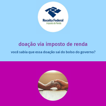
saiba mais
dinheiro deixa de ir para o governo?
imposto de renda para uma instituição e que esse
Você sabia que pessoas físicas podem destinar 3% do
doação via imposto de renda
você sabia que essa doação sai do bolso do governo?
saiba mais
saiba como nos ajudar.
ajudar com certos assuntos. Entre em contato conosco e
Somos muito carentes em voluntários que possam nos