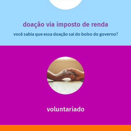
dinheiro deixa de ir para o governo?
imposto de renda para uma instituição e que esse
Você sabia que pessoas físicas podem destinar 3% do
doação via imposto de renda
você sabia que essa doação sai do bolso do governo?
saiba mais
saiba como nos ajudar.
ajudar com certos assuntos. Entre em contato conosco e
Somos muito carentes em voluntários que possam nos
voluntariado