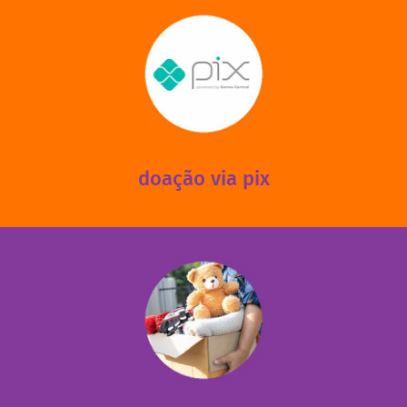
saiba mais
mantermos nossas unidades em funcionamento!
via PIX? Elas também são muito importantes para
Você sabia que recebemos também doações esporádicas
doação via pix
fale conosco
das 13h30 às 17h30 (sextas até às 16h30).
Leopoldina – De segunda a sexta, das 8h30 às 11h30 e
Você pode doar esses itens na Rua Belmonte, 547 – Vila