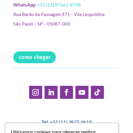
WhatsApp:
+55 (11) 97662-8798
Rua Barão da Passagem,971 – Vila Leopoldina
São Paulo – SP – 05087-000
como chegar
Tel.
+55 (11) 3837-9619
E-mail:
contato@casadopequenocidadao.org.br
Utilizamos cookies para oferecer melhor
Utilizamos cookies para oferecer melhor