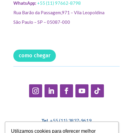
WhatsApp:
+55 (11) 97662-8798
Rua Barão da Passagem,971 – Vila Leopoldina
São Paulo – SP – 05087-000
como chegar
Tel.
+55 (11) 3837-9619
E-mail:
contato@casadopequenocidadao.org.br
Utilizamos cookies para oferecer melhor
Utilizamos cookies para oferecer melhor