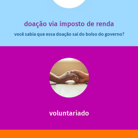
dinheiro deixa de ir para o governo?
imposto de renda para uma instituição e que esse
Você sabia que pessoas físicas podem destinar 3% do
doação via imposto de renda
você sabia que essa doação sai do bolso do governo?
saiba mais
saiba como nos ajudar.
ajudar com certos assuntos. Entre em contato conosco e
Somos muito carentes em voluntários que possam nos
voluntariado