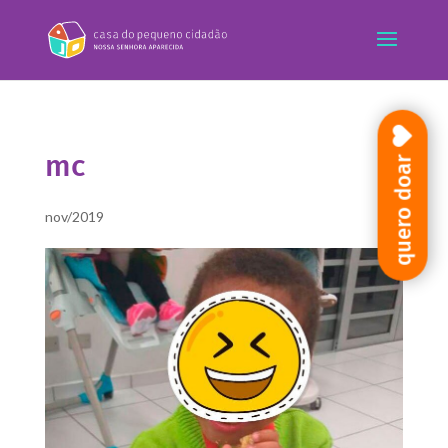
mc
quero doar
nov/2019