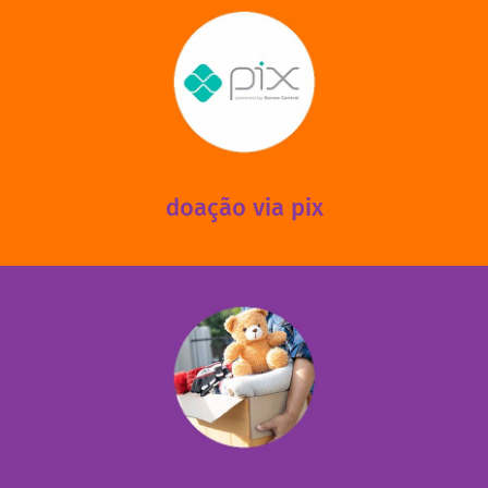
saiba mais
mantermos nossas unidades em funcionamento!
via PIX? Elas também são muito importantes para
Você sabia que recebemos também doações esporádicas
doação via pix
fale conosco
das 13h30 às 17h30 (sextas até às 16h30).
Leopoldina – De segunda a sexta, das 8h30 às 11h30 e
Você pode doar esses itens na Rua Belmonte, 547 – Vila
necessitadas.