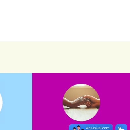
saiba mais
saiba como nos ajudar.
assuntos. Entre em contato conosco e
verno?
que possam nos ajudar com certos
e dinheiro
Somos muito carentes em voluntários