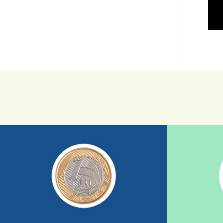
saiba mais
sua ajuda somada a de outras pessoas.
mostrando tudo o que fizemos com a
nossos relatórios mensais por e-mail
uma insti
1/dia com total segurança e recebendo
fiscais são