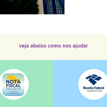
veja abaixo como nos ajudar
saiba mais
saiba mais
deixa de ir para o go
tuição sem fins lucrativos?
uma instituição e que ess
 maiores quando destinados à