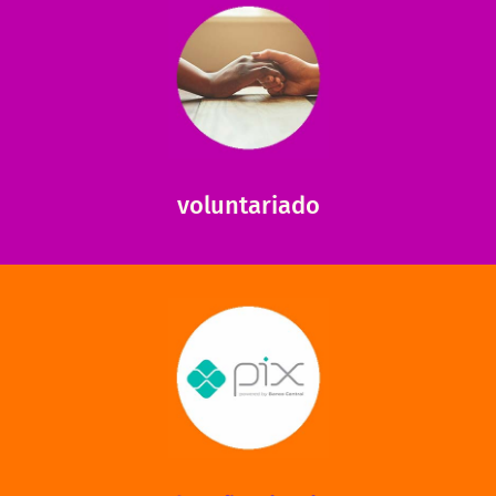
saiba mais
saiba como nos ajudar.
ajudar com certos assuntos. Entre em contato conosco e
Somos muito carentes em voluntários que possam nos
voluntariado
saiba mais
mantermos nossas unidades em funcionamento!
via PIX? Elas também são muito importantes para
Você sabia que recebemos também doações esporádicas