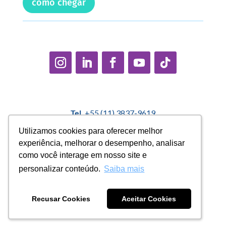
como chegar
Tel.
+55 (11) 3837-9619
E-mail:
contato@casadopequenocidadao.org.br
Utilizamos cookies para oferecer melhor
Utilizamos cookies para oferecer melhor
experiência, melhorar o desempenho, analisar
experiência, melhorar o desempenho, analisar
Política Interna de Proteção de Dados |
Encarregado de
como você interage em nosso site e
como você interage em nosso site e
Dados: Marcelo Correa |
denuncias@casadopequenocidadao.org.br
personalizar conteúdo.
personalizar conteúdo.
Saiba mais
Saiba mais
Aviso de Privacidade
|
Termos de Uso
|
Transparência
Recusar Cookies
Recusar Cookies
Aceitar Cookies
Aceitar Cookies