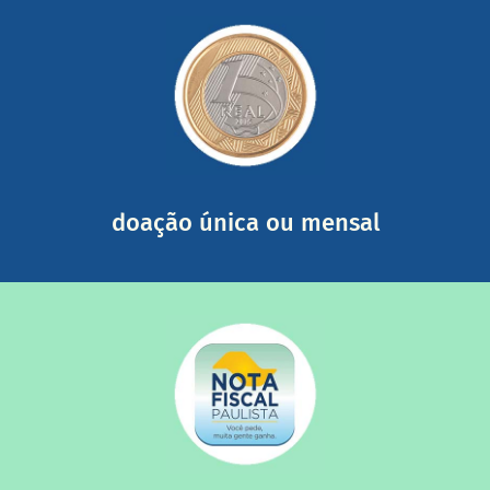
saiba mais
somada a de outras pessoas.
mail mostrando tudo o que fizemos com a sua ajuda
segurança e recebendo nossos relatórios mensais por e-
Você pode nos ajudar a partir de R$ 1/dia com total
doação única ou mensal
saiba mais
quando destinados à uma instituição sem fins lucrativos?