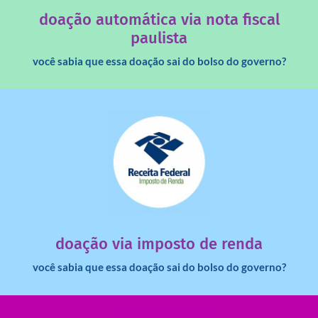
Você sabia que os créditos das notas fiscais são maiores
doação automática via nota fiscal
paulista
você sabia que essa doação sai do bolso do governo?
saiba mais
dinheiro deixa de ir para o governo?
imposto de renda para uma instituição e que esse
Você sabia que pessoas físicas podem destinar 3% do
doação via imposto de renda
você sabia que essa doação sai do bolso do governo?