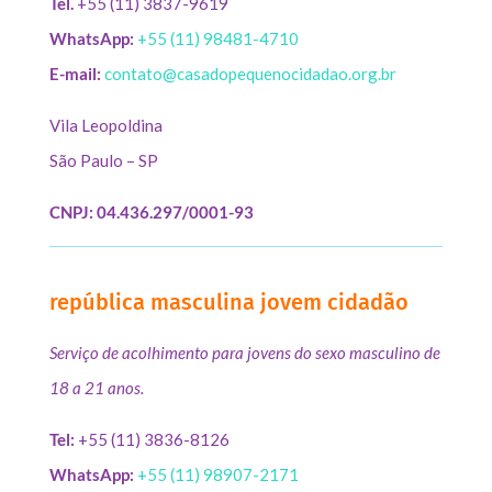
Tel.
+55 (11) 3837-9619
WhatsApp:
+55 (11) 98481-4710
E-mail:
contato@casadopequenocidadao.org.br
Vila Leopoldina
São Paulo – SP
CNPJ: 04.436.297/0001-93
república masculina jovem cidadão
Serviço de acolhimento para jovens do sexo masculino de
18 a 21 anos.
Tel:
+55 (11) 3836-8126
WhatsApp:
+55 (11) 98907-2171