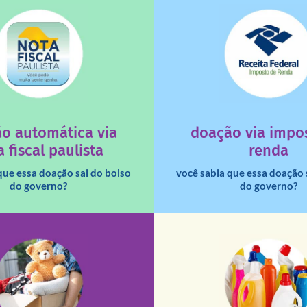
saiba mais
saiba mais
deixa de ir para o go
tuição sem fins lucrativos?
uma instituição e que ess
 maiores quando destinados à
destinar 3% do imposto de
o automática via
doação via impo
a que os créditos das notas
Você sabia que pessoas fí
 fiscal paulista
renda
que essa doação sai do bolso
você sabia que essa doação 
do governo?
do governo?
fale conosco
fale conosco
De segunda a sábado, das 
16h30).
Aliança Liberal, 84 – Vila 