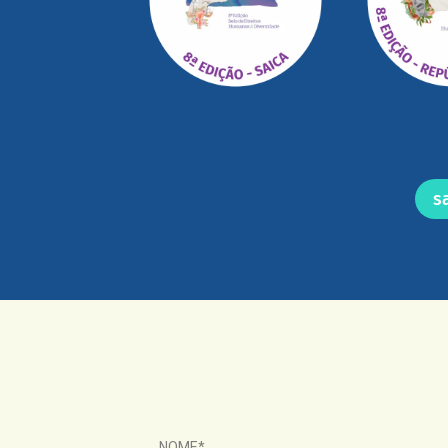
s
NOME*