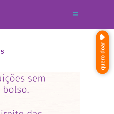
quero doar
is