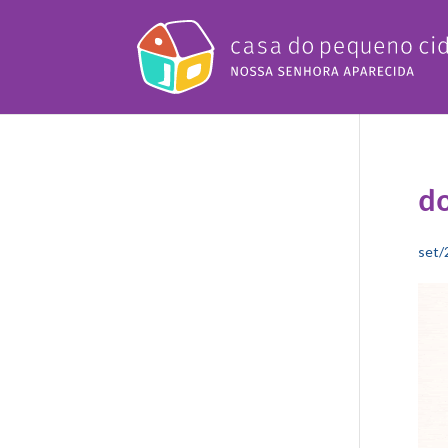
do
set/