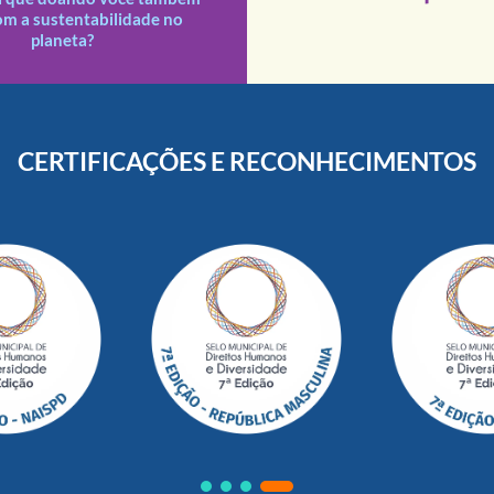
s doações recebidas são
om a sustentabilidade no
planeta?
CERTIFICAÇÕES E RECONHECIMENTOS