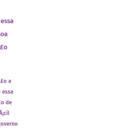
 essa
soa
Ã£o
Ã£o a
e essa
£o de
¡cil
governo