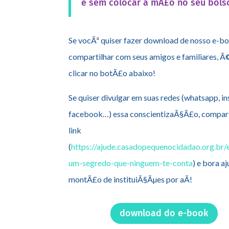
e sem colocar a mÃ£o no seu bols
Se vocÃª quiser fazer download de nosso e-b
compartilhar com seus amigos e familiares, Ã
clicar no botÃ£o abaixo!
Se quiser divulgar em suas redes (whatsapp, i
facebook…) essa conscientizaÃ§Ã£o, compart
link
(
https://ajude.casadopequenocidadao.org.br
um-segredo-que-ninguem-te-conta
) e bora a
montÃ£o de instituiÃ§Ãµes por aÃ­!
download do e-book