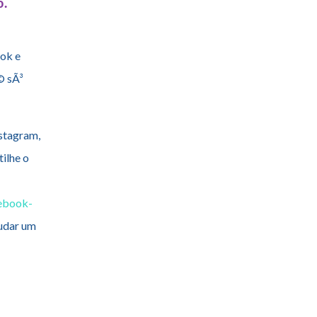
o.
ook e
© sÃ³
nstagram,
ilhe o
/ebook-
judar um