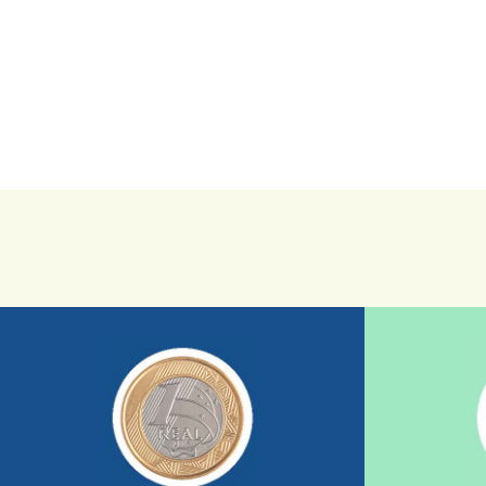
saiba mais
sua ajuda somada a de outras pessoas.
mostrando tudo o que fizemos com a
nossos relatórios mensais por e-mail