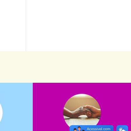
saiba mais
saiba como nos ajudar.
assuntos. Entre em contato conosco e