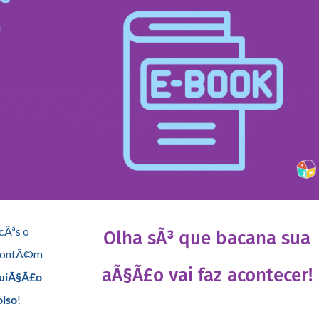
cÃªs o
Olha sÃ³ que bacana sua
contÃ©m
aÃ§Ã£o vai faz acontecer!
tuiÃ§Ã£o
olso
!