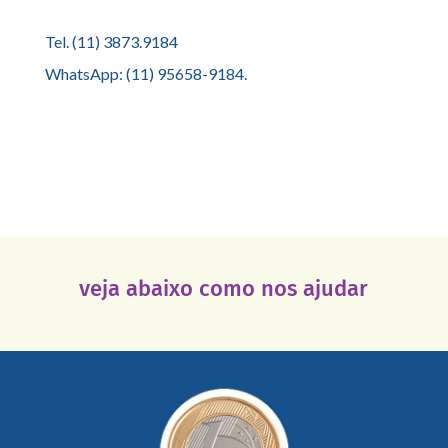
⠀⠀⠀⠀⠀⠀⠀⠀⠀⠀⠀⠀⠀⠀⠀⠀⠀⠀⠀⠀⠀⠀⠀⠀⠀⠀⠀
Tel. (11) 3873.9184
WhatsApp: (11) 95658-9184.
veja abaixo como nos ajudar
saiba mais