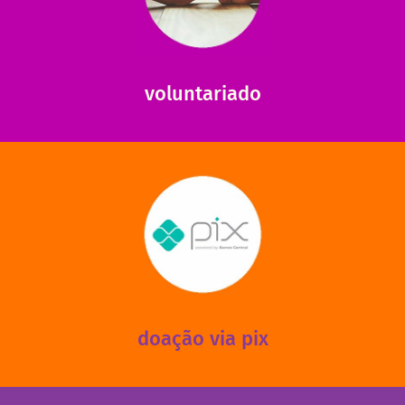
saiba como nos ajudar.
ajudar com certos assuntos. Entre em contato conosco e
Somos muito carentes em voluntários que possam nos
voluntariado
saiba mais
mantermos nossas unidades em funcionamento!
via PIX? Elas também são muito importantes para
Você sabia que recebemos também doações esporádicas
doação via pix