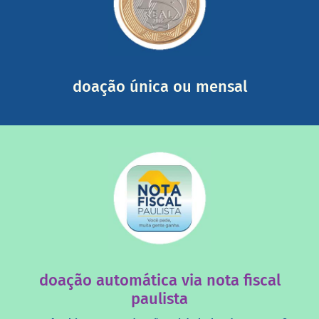
somada a de outras pessoas.
mail mostrando tudo o que fizemos com a sua ajuda
segurança e recebendo nossos relatórios mensais por e-
Você pode nos ajudar a partir de R$ 1/dia com total
doação única ou mensal
saiba mais
quando destinados à uma instituição sem fins lucrativos?
Você sabia que os créditos das notas fiscais são maiores
doação automática via nota fiscal
paulista