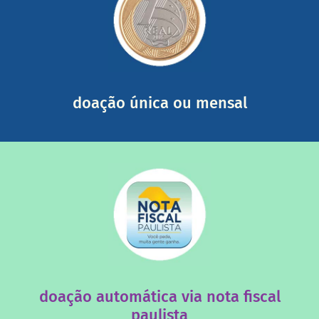
saiba mais
somada a de outras pessoas.
mail mostrando tudo o que fizemos com a sua ajuda
segurança e recebendo nossos relatórios mensais por e-
Você pode nos ajudar a partir de R$ 1/dia com total
doação única ou mensal
saiba mais
quando destinados à uma instituição sem fins lucrativos?
Você sabia que os créditos das notas fiscais são maiores
doação automática via nota fiscal
paulista