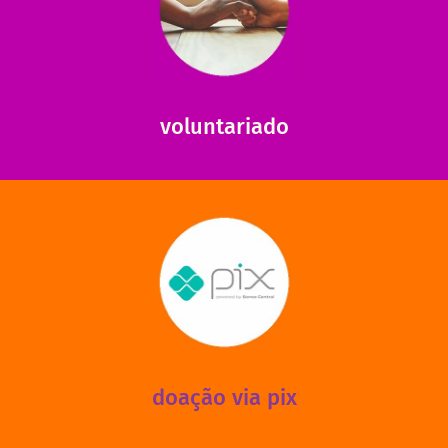
saiba mais
saiba como nos ajudar.
ajudar com certos assuntos. Entre em contato conosco e
Somos muito carentes em voluntários que possam nos
voluntariado
saiba mais
mantermos nossas unidades em funcionamento!
via PIX? Elas também são muito importantes para
Você sabia que recebemos também doações esporádicas
doação via pix