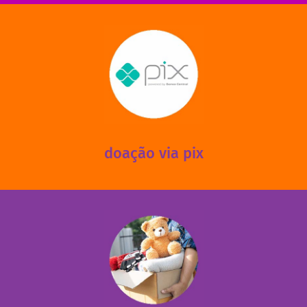
saiba mais
mantermos nossas unidades em funcionamento!
via PIX? Elas também são muito importantes para
Você sabia que recebemos também doações esporádicas
doação via pix
fale conosco
das 13h30 às 17h30 (sextas até às 16h30).
Leopoldina – De segunda a sexta, das 8h30 às 11h30 e
Você pode doar esses itens na Rua Belmonte, 547 – Vila