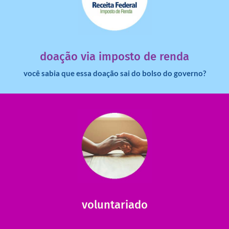
saiba mais
dinheiro deixa de ir para o governo?
imposto de renda para uma instituição e que esse
Você sabia que pessoas físicas podem destinar 3% do
doação via imposto de renda
você sabia que essa doação sai do bolso do governo?
saiba mais
saiba como nos ajudar.
ajudar com certos assuntos. Entre em contato conosco e
Somos muito carentes em voluntários que possam nos
voluntariado