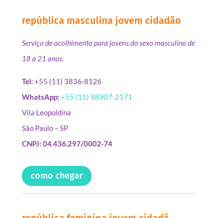
república masculina jovem cidadão
Serviço de acolhimento para jovens do sexo masculino de
18 a 21 anos.
Tel:
+55 (11) 3836-8126
WhatsApp:
+55 (11) 98907-2171
Vila Leopoldina
São Paulo – SP
CNPJ: 04.436.297/0002-74
como chegar
república feminina jovem cidadã