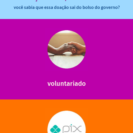
você sabia que essa doação sai do bolso do governo?
saiba mais
saiba como nos ajudar.
ajudar com certos assuntos. Entre em contato conosco e
Somos muito carentes em voluntários que possam nos
voluntariado
saiba mais