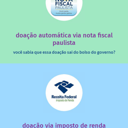
saiba mais
quando destinados à uma instituição sem fins lucrativos?
Você sabia que os créditos das notas fiscais são maiores
doação automática via nota fiscal
paulista
você sabia que essa doação sai do bolso do governo?
saiba mais
dinheiro deixa de ir para o governo?
imposto de renda para uma instituição e que esse
Você sabia que pessoas físicas podem destinar 3% do
doação via imposto de renda