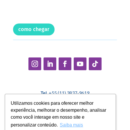
como chegar
Tel.
+55 (11) 3837-9619
E-mail:
contato@casadopequenocidadao.org.br
Utilizamos cookies para oferecer melhor
Utilizamos cookies para oferecer melhor
experiência, melhorar o desempenho, analisar
experiência, melhorar o desempenho, analisar
Política Interna de Proteção de Dados |
Encarregado de
como você interage em nosso site e
como você interage em nosso site e
Dados: Marcelo Correa |
denuncias@casadopequenocidadao.org.br
personalizar conteúdo.
personalizar conteúdo.
Saiba mais
Saiba mais