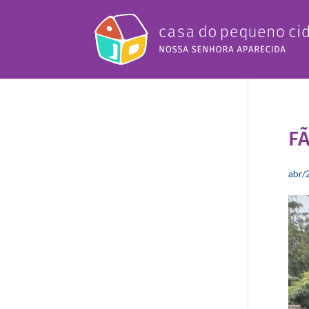
FÃ
abr/