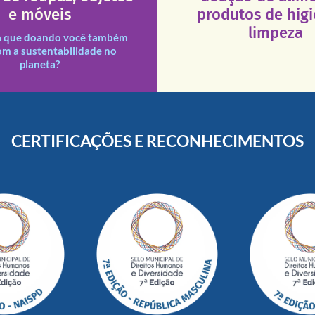
que a excelência de nosso a
ituições necessitadas.
e móveis
produtos de hig
necessários em nossas uni
des assim como outras
Esses tipos de produtos 
limpeza
s e divididas entre nossas
a que doando você também
s doações recebidas são
om a sustentabilidade no
planeta?
CERTIFICAÇÕES E RECONHECIMENTOS