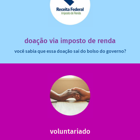
saiba mais
dinheiro deixa de ir para o governo?
imposto de renda para uma instituição e que esse
Você sabia que pessoas físicas podem destinar 3% do
doação via imposto de renda
você sabia que essa doação sai do bolso do governo?
saiba mais
saiba como nos ajudar.
ajudar com certos assuntos. Entre em contato conosco e
Somos muito carentes em voluntários que possam nos
voluntariado