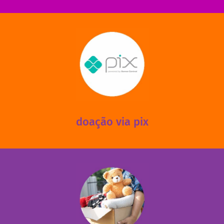
saiba mais
mantermos nossas unidades em funcionamento!
via PIX? Elas também são muito importantes para
Você sabia que recebemos também doações esporádicas
doação via pix
fale conosco
das 13h30 às 17h30 (sextas até às 16h30).
Leopoldina – De segunda a sexta, das 8h30 às 11h30 e