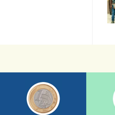
saiba mais
sua ajuda somada a de outras pessoas.
mostrando tudo o que fizemos com a
nossos relatórios mensais por e-mail