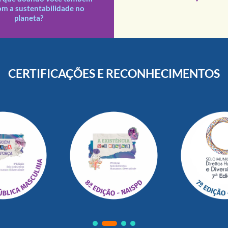
s doações recebidas são
om a sustentabilidade no
planeta?
CERTIFICAÇÕES E RECONHECIMENTOS