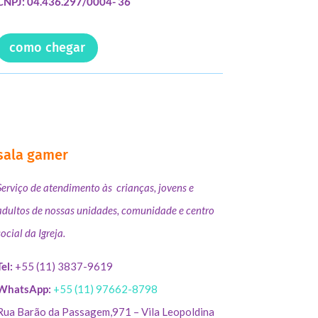
CNPJ: 04.436.297/0004- 36
como chegar
sala gamer
Serviço de atendimento às crianças, jovens e
adultos de nossas unidades, comunidade e centro
social da Igreja.
Tel:
+55 (11) 3837-9619
WhatsApp:
+55 (11) 97662-8798
Rua Barão da Passagem,971 – Vila Leopoldina