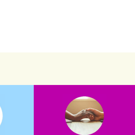
saiba mais
saiba como nos ajudar.
assuntos. Entre em contato conosco e