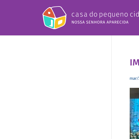
I
mar/