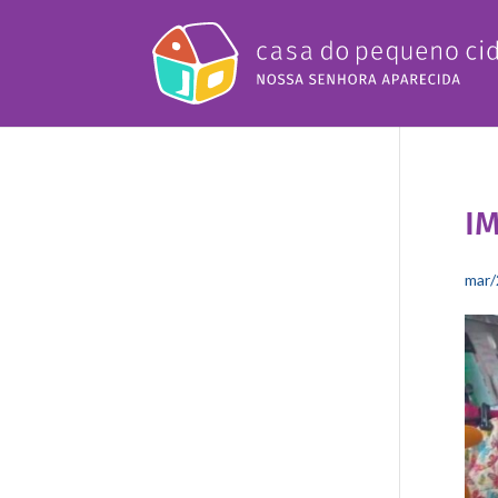
I
mar/