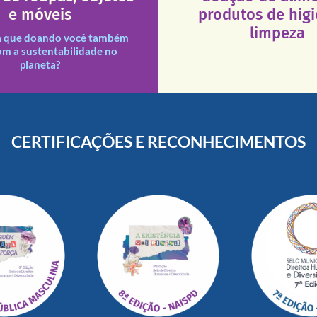
que a excelência de nosso a
ituições necessitadas.
e móveis
produtos de hig
necessários em nossas uni
des assim como outras
Esses tipos de produtos 
limpeza
s e divididas entre nossas
a que doando você também
s doações recebidas são
om a sustentabilidade no
planeta?
CERTIFICAÇÕES E RECONHECIMENTOS