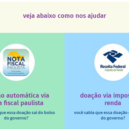
veja abaixo como nos ajudar
saiba mais
saiba mais
deixa de ir para o go
tuição sem fins lucrativos?
uma instituição e que ess
 maiores quando destinados à
destinar 3% do imposto de
o automática via
doação via impo
a que os créditos das notas
Você sabia que pessoas fí
 fiscal paulista
renda
que essa doação sai do bolso
você sabia que essa doação 
do governo?
do governo?