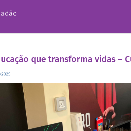
ucação que transforma vidas – 
/2025