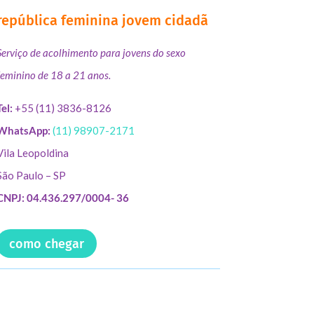
república feminina jovem cidadã
Serviço de acolhimento para jovens do sexo
feminino de 18 a 21 anos.
Tel:
+55 (11) 3836-8126
WhatsApp:
(11) 98907-2171
Vila Leopoldina
São Paulo – SP
CNPJ: 04.436.297/0004- 36
como chegar