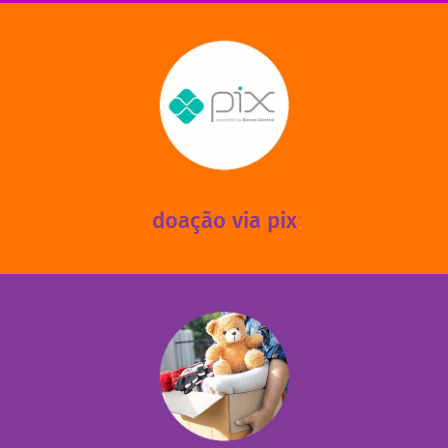
saiba mais
mantermos nossas unidades em funcionamento!
via PIX? Elas também são muito importantes para
Você sabia que recebemos também doações esporádicas
doação via pix
fale conosco
das 13h30 às 17h30 (sextas até às 16h30).
Leopoldina – De segunda a sexta, das 8h30 às 11h30 e
Você pode doar esses itens na Rua Belmonte, 547 – Vila