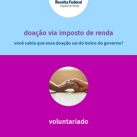
dinheiro deixa de ir para o governo?
imposto de renda para uma instituição e que esse
Você sabia que pessoas físicas podem destinar 3% do
doação via imposto de renda
você sabia que essa doação sai do bolso do governo?
saiba mais
saiba como nos ajudar.
ajudar com certos assuntos. Entre em contato conosco e
Somos muito carentes em voluntários que possam nos
voluntariado