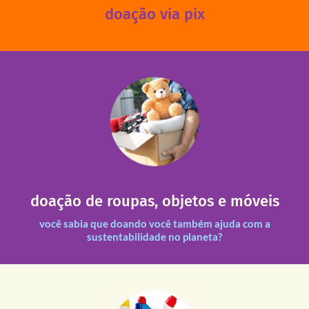
doação via pix
fale conosco
das 13h30 às 17h30 (sextas até às 16h30).
Leopoldina – De segunda a sexta, das 8h30 às 11h30 e
Você pode doar esses itens na Rua Belmonte, 547 – Vila
necessitadas.
doação de roupas, objetos e móveis
entre nossas unidades assim como outras instituições
Todas as doações recebidas são revisadas e divididas
você sabia que doando você também ajuda com a
sustentabilidade no planeta?