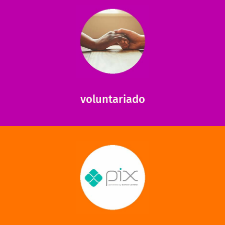
saiba mais
saiba como nos ajudar.
ajudar com certos assuntos. Entre em contato conosco e
Somos muito carentes em voluntários que possam nos
voluntariado
saiba mais
mantermos nossas unidades em funcionamento!
via PIX? Elas também são muito importantes para
Você sabia que recebemos também doações esporádicas