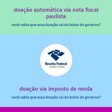
Você sabia que os créditos das notas fiscais são maiores
doação automática via nota fiscal
paulista
você sabia que essa doação sai do bolso do governo?
saiba mais
dinheiro deixa de ir para o governo?
imposto de renda para uma instituição e que esse
Você sabia que pessoas físicas podem destinar 3% do
doação via imposto de renda
você sabia que essa doação sai do bolso do governo?