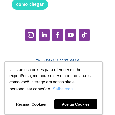
como chegar
Tel.
+55 (11) 3837-9619
E-mail:
contato@casadopequenocidadao.org.br
Utilizamos cookies para oferecer melhor
Utilizamos cookies para oferecer melhor
experiência, melhorar o desempenho, analisar
experiência, melhorar o desempenho, analisar
Política Interna de Proteção de Dados |
Encarregado de
como você interage em nosso site e
como você interage em nosso site e
Dados: Marcelo Correa |
denuncias@casadopequenocidadao.org.br
personalizar conteúdo.
personalizar conteúdo.
Saiba mais
Saiba mais
Aviso de Privacidade
|
Termos de Uso
|
Transparência
Recusar Cookies
Recusar Cookies
Aceitar Cookies
Aceitar Cookies