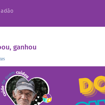
oou, ganhou
2025