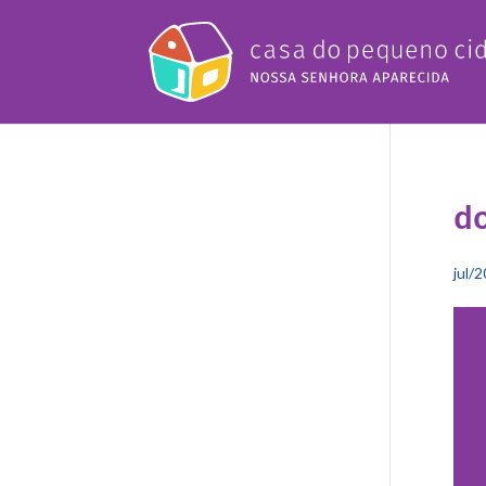
d
jul/