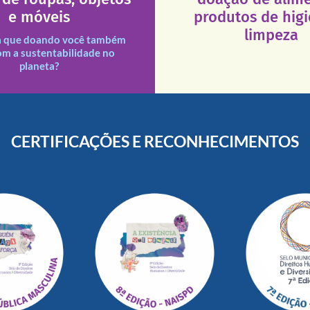
que a excelência de nosso a
ituições necessitadas.
e móveis
produtos de hig
necessários em nossas uni
des assim como outras
Esses tipos de produtos 
limpeza
s e divididas entre nossas
a que doando você também
s doações recebidas são
om a sustentabilidade no
planeta?
CERTIFICAÇÕES E RECONHECIMENTOS