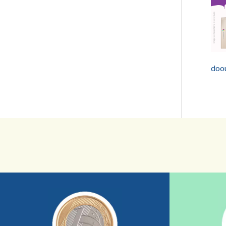
doo
saiba mais