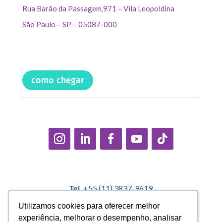
Rua Barão da Passagem,971 – Vila Leopoldina
São Paulo – SP – 05087-000
como chegar
Tel.
+55 (11) 3837-9619
E-mail:
contato@casadopequenocidadao.org.br
Utilizamos cookies para oferecer melhor
Utilizamos cookies para oferecer melhor
experiência, melhorar o desempenho, analisar
experiência, melhorar o desempenho, analisar