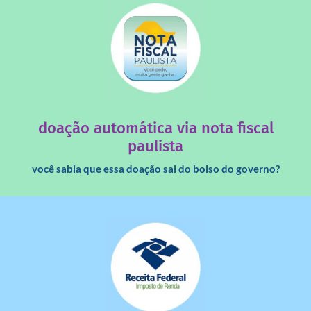
saiba mais
quando destinados à uma instituição sem fins lucrativos?
Você sabia que os créditos das notas fiscais são maiores
doação automática via nota fiscal
paulista
você sabia que essa doação sai do bolso do governo?
saiba mais
dinheiro deixa de ir para o governo?