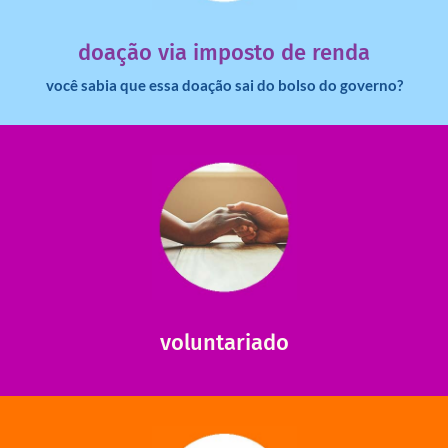
imposto de renda para uma instituição e que esse
Você sabia que pessoas físicas podem destinar 3% do
doação via imposto de renda
você sabia que essa doação sai do bolso do governo?
saiba mais
saiba como nos ajudar.
ajudar com certos assuntos. Entre em contato conosco e
Somos muito carentes em voluntários que possam nos
voluntariado