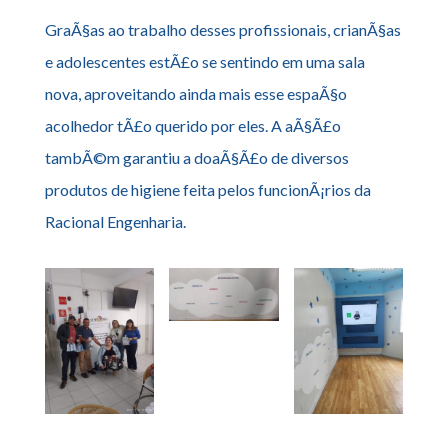
GraÃ§as ao trabalho desses profissionais, crianÃ§as
e adolescentes estÃ£o se sentindo em uma sala
nova, aproveitando ainda mais esse espaÃ§o
acolhedor tÃ£o querido por eles. A aÃ§Ã£o
tambÃ©m garantiu a doaÃ§Ã£o de diversos
produtos de higiene feita pelos funcionÃ¡rios da
Racional Engenharia.