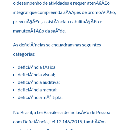
o desempenho de atividades e requer atenÃ§Ã£o
integral que compreenda aÃ§Ãµes de promoÃ§Ã£o,
prevenÃ§Ã£o, assistÃªncia, reabilitaÃ§Ã£o e
manutenÃ§Ã£o da saÃºde.
As deficiÃªncias se enquadram nas seguintes
categorias:
deficiÃªncia fÃ­sica;
deficiÃªncia visual;
deficiÃªncia auditiva;
deficiÃªncia mental;
deficiÃªncia mÃºltipla.
No Brasil, a Lei Brasileira de InclusÃ£o de Pessoa
com DeficiÃªncia, Lei 13.146/2015, tambÃ©m