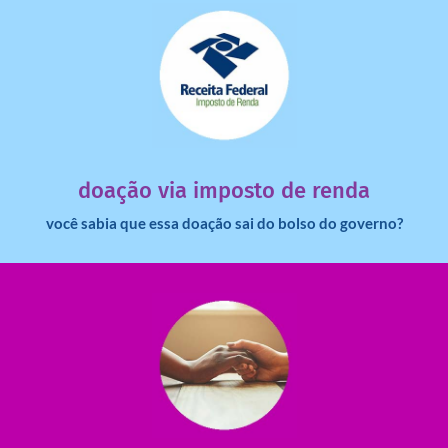
saiba mais
dinheiro deixa de ir para o governo?
imposto de renda para uma instituição e que esse
Você sabia que pessoas físicas podem destinar 3% do
doação via imposto de renda
você sabia que essa doação sai do bolso do governo?
saiba mais
saiba como nos ajudar.
ajudar com certos assuntos. Entre em contato conosco e
Somos muito carentes em voluntários que possam nos