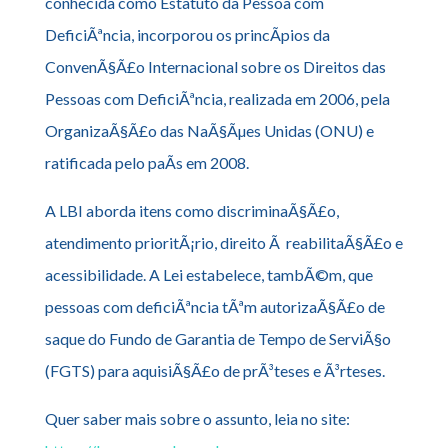
conhecida como Estatuto da Pessoa com
DeficiÃªncia, incorporou os princÃ­pios da
ConvenÃ§Ã£o Internacional sobre os Direitos das
Pessoas com DeficiÃªncia, realizada em 2006, pela
OrganizaÃ§Ã£o das NaÃ§Ãµes Unidas (ONU) e
ratificada pelo paÃ­s em 2008.
A LBI aborda itens como discriminaÃ§Ã£o,
atendimento prioritÃ¡rio, direito Ã reabilitaÃ§Ã£o e
acessibilidade. A Lei estabelece, tambÃ©m, que
pessoas com deficiÃªncia tÃªm autorizaÃ§Ã£o de
saque do Fundo de Garantia de Tempo de ServiÃ§o
(FGTS) para aquisiÃ§Ã£o de prÃ³teses e Ã³rteses.
Quer saber mais sobre o assunto, leia no site: