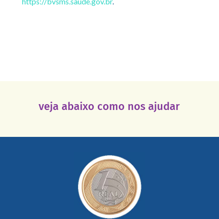
https://bvsms.saude.gov.br
.
veja abaixo como nos ajudar
saiba mais
somada a de outras pessoas.
mail mostrando tudo o que fizemos com a sua ajuda