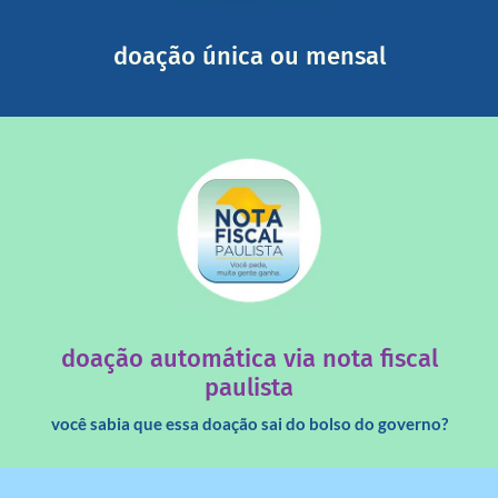
segurança e recebendo nossos relatórios mensais por e-
Você pode nos ajudar a partir de R$ 1/dia com total
doação única ou mensal
saiba mais
quando destinados à uma instituição sem fins lucrativos?
Você sabia que os créditos das notas fiscais são maiores
doação automática via nota fiscal
paulista
você sabia que essa doação sai do bolso do governo?