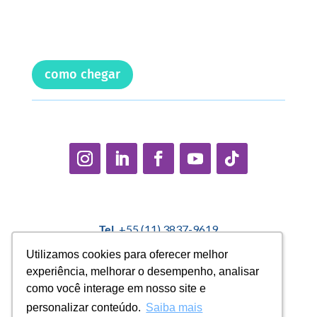
como chegar
Tel.
+55 (11) 3837-9619
E-mail:
contato@casadopequenocidadao.org.br
Utilizamos cookies para oferecer melhor
Utilizamos cookies para oferecer melhor
experiência, melhorar o desempenho, analisar
experiência, melhorar o desempenho, analisar
Política Interna de Proteção de Dados |
Encarregado de
como você interage em nosso site e
como você interage em nosso site e
Dados: Marcelo Correa |
denuncias@casadopequenocidadao.org.br
personalizar conteúdo.
personalizar conteúdo.
Saiba mais
Saiba mais