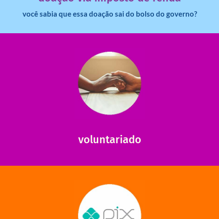
você sabia que essa doação sai do bolso do governo?
saiba mais
saiba como nos ajudar.
ajudar com certos assuntos. Entre em contato conosco e
Somos muito carentes em voluntários que possam nos
voluntariado
saiba mais