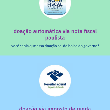
saiba mais
quando destinados à uma instituição sem fins lucrativos?
Você sabia que os créditos das notas fiscais são maiores
doação automática via nota fiscal
paulista
você sabia que essa doação sai do bolso do governo?
saiba mais
dinheiro deixa de ir para o governo?
imposto de renda para uma instituição e que esse
Você sabia que pessoas físicas podem destinar 3% do
doação via imposto de renda