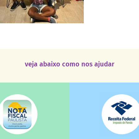
veja abaixo como nos ajudar
saiba mais
saiba mais
deixa de ir para o go
tuição sem fins lucrativos?