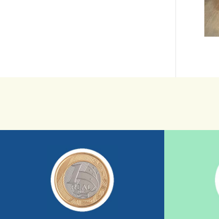
saiba mais
sua ajuda somada a de outras pessoas.
mostrando tudo o que fizemos com a
nossos relatórios mensais por e-mail
uma insti