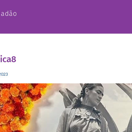
ica8
2023