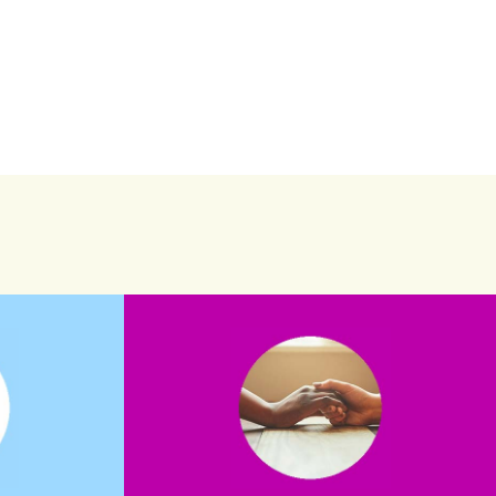
saiba mais
saiba como nos ajudar.
assuntos. Entre em contato conosco e
verno?
que possam nos ajudar com certos