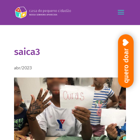
saica3
quero doar
abr/2023