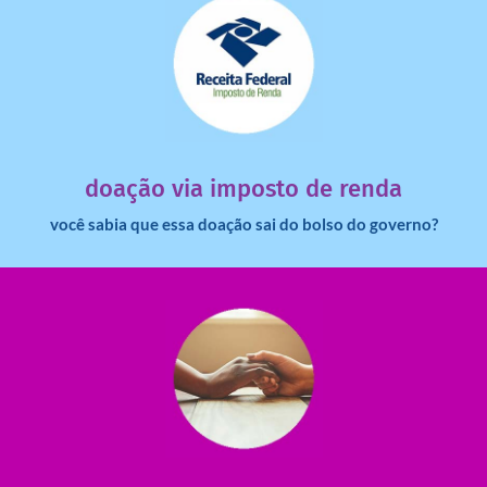
saiba mais
dinheiro deixa de ir para o governo?
imposto de renda para uma instituição e que esse
Você sabia que pessoas físicas podem destinar 3% do
doação via imposto de renda
você sabia que essa doação sai do bolso do governo?
saiba mais
saiba como nos ajudar.
ajudar com certos assuntos. Entre em contato conosco e
Somos muito carentes em voluntários que possam nos