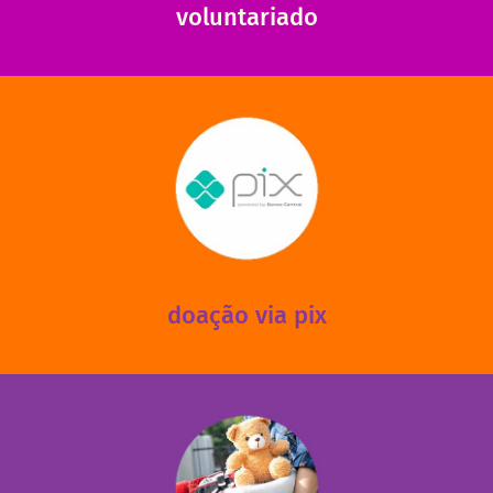
voluntariado
saiba mais
mantermos nossas unidades em funcionamento!
via PIX? Elas também são muito importantes para
Você sabia que recebemos também doações esporádicas
doação via pix
fale conosco