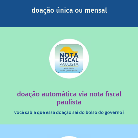
Você pode nos ajudar a partir de R$ 1/dia com total
doação única ou mensal
saiba mais
quando destinados à uma instituição sem fins lucrativos?
Você sabia que os créditos das notas fiscais são maiores
doação automática via nota fiscal
paulista
você sabia que essa doação sai do bolso do governo?