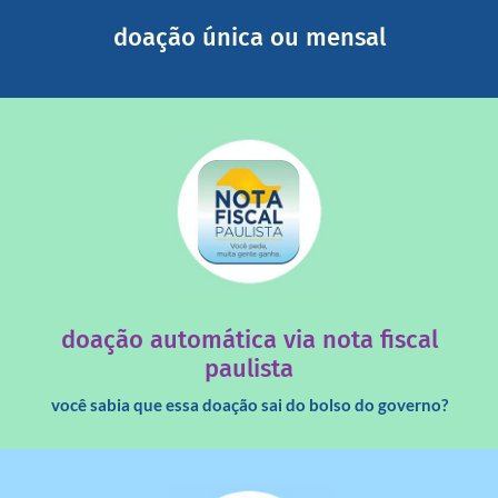
Você pode nos ajudar a partir de R$ 1/dia com total
doação única ou mensal
saiba mais
quando destinados à uma instituição sem fins lucrativos?
Você sabia que os créditos das notas fiscais são maiores
doação automática via nota fiscal
paulista
você sabia que essa doação sai do bolso do governo?