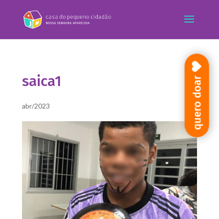
saica1
quero doar
abr/2023