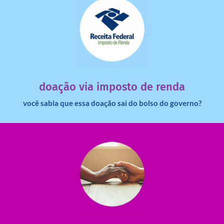
saiba mais
dinheiro deixa de ir para o governo?
imposto de renda para uma instituição e que esse
Você sabia que pessoas físicas podem destinar 3% do
doação via imposto de renda
você sabia que essa doação sai do bolso do governo?
saiba mais
saiba como nos ajudar.
ajudar com certos assuntos. Entre em contato conosco e
Somos muito carentes em voluntários que possam nos