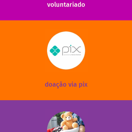
voluntariado
saiba mais
mantermos nossas unidades em funcionamento!
via PIX? Elas também são muito importantes para
Você sabia que recebemos também doações esporádicas
doação via pix
fale conosco