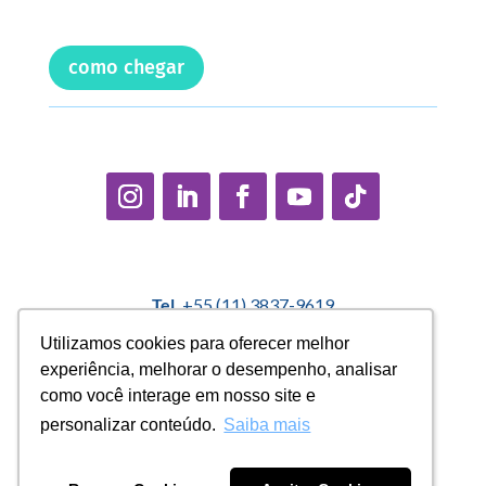
como chegar
Tel.
+55 (11) 3837-9619
E-mail:
contato@casadopequenocidadao.org.br
Utilizamos cookies para oferecer melhor
Utilizamos cookies para oferecer melhor
experiência, melhorar o desempenho, analisar
experiência, melhorar o desempenho, analisar
Política Interna de Proteção de Dados |
Encarregado de
como você interage em nosso site e
como você interage em nosso site e
Dados: Marcelo Correa |
denuncias@casadopequenocidadao.org.br
personalizar conteúdo.
personalizar conteúdo.
Saiba mais
Saiba mais
Aviso de Privacidade
|
Termos de Uso
|
Transparência