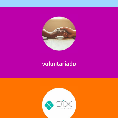
saiba mais
saiba como nos ajudar.
ajudar com certos assuntos. Entre em contato conosco e
Somos muito carentes em voluntários que possam nos
voluntariado
saiba mais
mantermos nossas unidades em funcionamento!