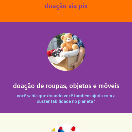
doação via pix
fale conosco
das 13h30 às 17h30 (sextas até às 16h30).
Leopoldina – De segunda a sexta, das 8h30 às 11h30 e
Você pode doar esses itens na Rua Belmonte, 547 – Vila
necessitadas.
doação de roupas, objetos e móveis
entre nossas unidades assim como outras instituições
Todas as doações recebidas são revisadas e divididas
você sabia que doando você também ajuda com a
sustentabilidade no planeta?