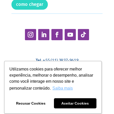
como chegar
Tel.
+55 (11) 3837-9619
E-mail:
contato@casadopequenocidadao.org.br
Utilizamos cookies para oferecer melhor
Utilizamos cookies para oferecer melhor
experiência, melhorar o desempenho, analisar
experiência, melhorar o desempenho, analisar
Política Interna de Proteção de Dados |
Encarregado de
como você interage em nosso site e
como você interage em nosso site e
Dados: Marcelo Correa |
denuncias@casadopequenocidadao.org.br
personalizar conteúdo.
personalizar conteúdo.
Saiba mais
Saiba mais
Aviso de Privacidade
|
Termos de Uso
|
Transparência
Recusar Cookies
Recusar Cookies
Aceitar Cookies
Aceitar Cookies