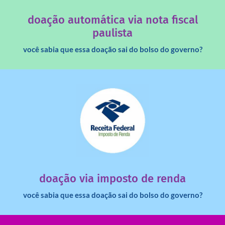
Você sabia que os créditos das notas fiscais são maiores
doação automática via nota fiscal
paulista
você sabia que essa doação sai do bolso do governo?
saiba mais
dinheiro deixa de ir para o governo?
imposto de renda para uma instituição e que esse
Você sabia que pessoas físicas podem destinar 3% do
doação via imposto de renda
você sabia que essa doação sai do bolso do governo?