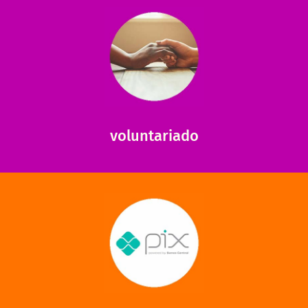
saiba mais
saiba como nos ajudar.
ajudar com certos assuntos. Entre em contato conosco e
Somos muito carentes em voluntários que possam nos
voluntariado
saiba mais
mantermos nossas unidades em funcionamento!
via PIX? Elas também são muito importantes para
Você sabia que recebemos também doações esporádicas