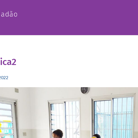
ica2
2022