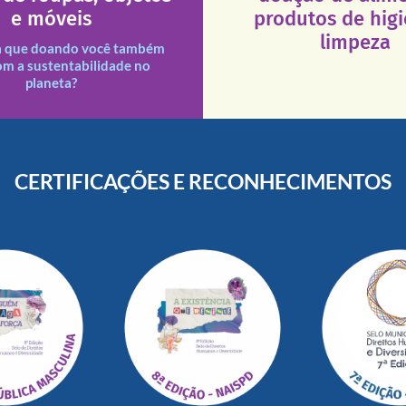
que a excelência de nosso a
ituições necessitadas.
e móveis
produtos de hig
necessários em nossas uni
des assim como outras
Esses tipos de produtos 
limpeza
s e divididas entre nossas
a que doando você também
s doações recebidas são
om a sustentabilidade no
planeta?
CERTIFICAÇÕES E RECONHECIMENTOS