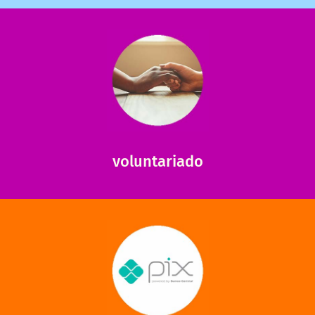
saiba mais
saiba como nos ajudar.
ajudar com certos assuntos. Entre em contato conosco e
Somos muito carentes em voluntários que possam nos
voluntariado
saiba mais
mantermos nossas unidades em funcionamento!
via PIX? Elas também são muito importantes para