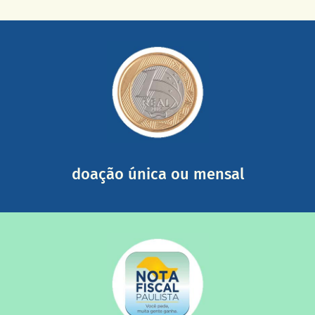
saiba mais
somada a de outras pessoas.
mail mostrando tudo o que fizemos com a sua ajuda
segurança e recebendo nossos relatórios mensais por e-
Você pode nos ajudar a partir de R$ 1/dia com total
doação única ou mensal
saiba mais