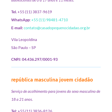
Tel.
+55 (11) 3837-9619
WhatsApp:
+55 (11) 98481-4710
E-mail:
contato@casadopequenocidadao.org.br
Vila Leopoldina
São Paulo – SP
CNPJ: 04.436.297/0001-93
república masculina jovem cidadão
Serviço de acolhimento para jovens do sexo masculino de
18 a 21 anos.
Tel:
+55 (11) 3836-8126