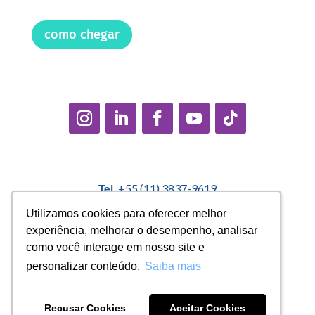
como chegar
Tel.
+55 (11) 3837-9619
E-mail:
contato@casadopequenocidadao.org.br
Utilizamos cookies para oferecer melhor
Utilizamos cookies para oferecer melhor
experiência, melhorar o desempenho, analisar
experiência, melhorar o desempenho, analisar
Política Interna de Proteção de Dados |
Encarregado de
como você interage em nosso site e
como você interage em nosso site e
Dados: Marcelo Correa |
denuncias@casadopequenocidadao.org.br
personalizar conteúdo.
personalizar conteúdo.
Saiba mais
Saiba mais
Aviso de Privacidade
|
Termos de Uso
|
Transparência
Recusar Cookies
Recusar Cookies
Aceitar Cookies
Aceitar Cookies