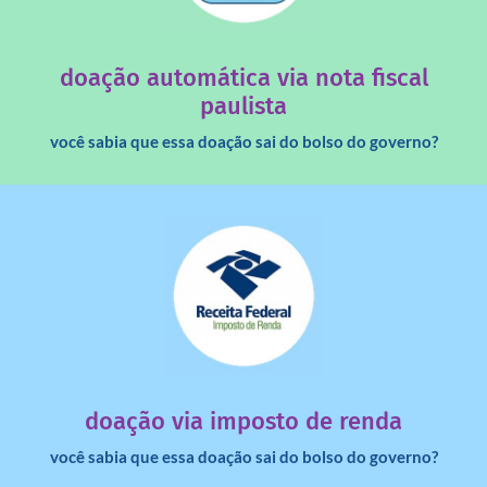
quando destinados à uma instituição sem fins lucrativos?
Você sabia que os créditos das notas fiscais são maiores
doação automática via nota fiscal
paulista
você sabia que essa doação sai do bolso do governo?
saiba mais
dinheiro deixa de ir para o governo?
imposto de renda para uma instituição e que esse
Você sabia que pessoas físicas podem destinar 3% do
doação via imposto de renda
você sabia que essa doação sai do bolso do governo?