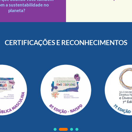
s doações recebidas são
om a sustentabilidade no
planeta?
CERTIFICAÇÕES E RECONHECIMENTOS