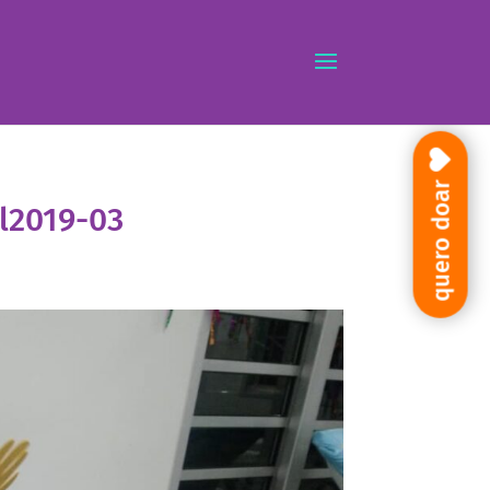
quero doar
l2019-03