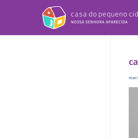
c
mar