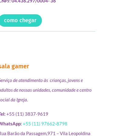
CNPJ: 04.436.297/0004- 36
como chegar
sala gamer
Serviço de atendimento às crianças, jovens e
adultos de nossas unidades, comunidade e centro
social da Igreja.
Tel:
+55 (11) 3837-9619
WhatsApp:
+55 (11) 97662-8798
Rua Barão da Passagem,971 – Vila Leopoldina