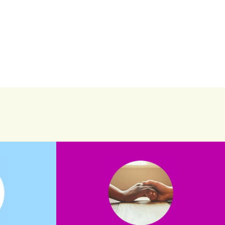
saiba mais
saiba como nos ajudar.
assuntos. Entre em contato conosco e