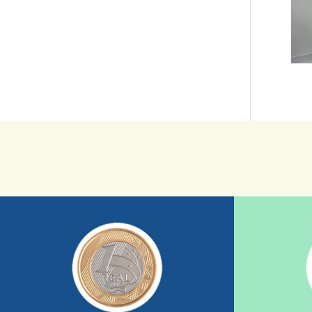
saiba mais
sua ajuda somada a de outras pessoas.
mostrando tudo o que fizemos com a
nossos relatórios mensais por e-mail