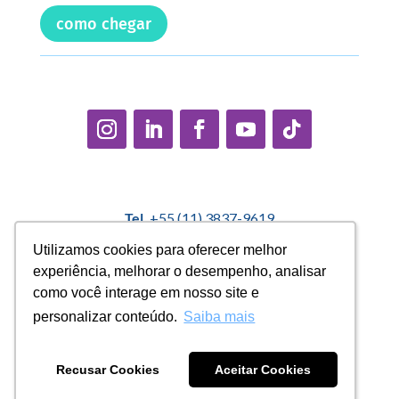
como chegar
Tel.
+55 (11) 3837-9619
E-mail:
contato@casadopequenocidadao.org.br
Utilizamos cookies para oferecer melhor
Utilizamos cookies para oferecer melhor
experiência, melhorar o desempenho, analisar
experiência, melhorar o desempenho, analisar
Política Interna de Proteção de Dados |
Encarregado de
como você interage em nosso site e
como você interage em nosso site e
Dados: Marcelo Correa |
denuncias@casadopequenocidadao.org.br
personalizar conteúdo.
personalizar conteúdo.
Saiba mais
Saiba mais
Aviso de Privacidade
|
Termos de Uso
|
Transparência
Recusar Cookies
Recusar Cookies
Aceitar Cookies
Aceitar Cookies