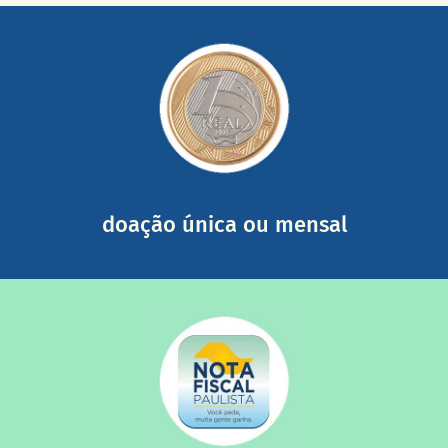
saiba mais
somada a de outras pessoas.
mail mostrando tudo o que fizemos com a sua ajuda
segurança e recebendo nossos relatórios mensais por e-
Você pode nos ajudar a partir de R$ 1/dia com total
doação única ou mensal
saiba mais