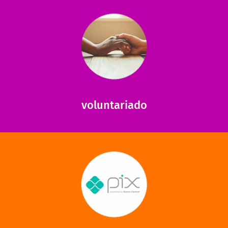
saiba mais
saiba como nos ajudar.
ajudar com certos assuntos. Entre em contato conosco e
Somos muito carentes em voluntários que possam nos
voluntariado
saiba mais
mantermos nossas unidades em funcionamento!
via PIX? Elas também são muito importantes para
Você sabia que recebemos também doações esporádicas