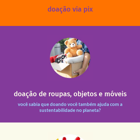
doação via pix
fale conosco
das 13h30 às 17h30 (sextas até às 16h30).
Leopoldina – De segunda a sexta, das 8h30 às 11h30 e
Você pode doar esses itens na Rua Belmonte, 547 – Vila
necessitadas.
doação de roupas, objetos e móveis
entre nossas unidades assim como outras instituições
Todas as doações recebidas são revisadas e divididas
você sabia que doando você também ajuda com a
sustentabilidade no planeta?