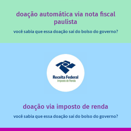
quando destinados à uma instituição sem fins lucrativos?
Você sabia que os créditos das notas fiscais são maiores
doação automática via nota fiscal
paulista
você sabia que essa doação sai do bolso do governo?
saiba mais
dinheiro deixa de ir para o governo?
imposto de renda para uma instituição e que esse
Você sabia que pessoas físicas podem destinar 3% do
doação via imposto de renda
você sabia que essa doação sai do bolso do governo?