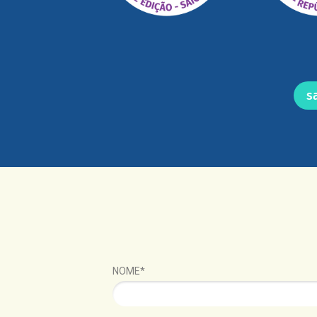
s
NOME*