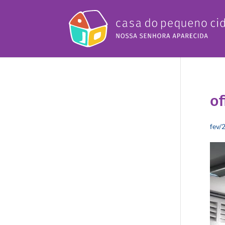
of
fev/