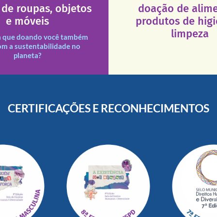
atendimento seja sempre m
de roupas, objetos
doação de alime
que a excelência de nosso a
ituições necessitadas.
e móveis
produtos de hig
necessários em nossas uni
des assim como outras
Esses tipos de produtos 
limpeza
s e divididas entre nossas
a que doando você também
s doações recebidas são
om a sustentabilidade no
planeta?
CERTIFICAÇÕES E RECONHECIMENTOS