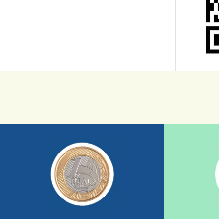
saiba mais
sua ajuda somada a de outras pessoas.
mostrando tudo o que fizemos com a
nossos relatórios mensais por e-mail
uma insti
1/dia com total segurança e recebendo