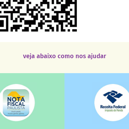
veja abaixo como nos ajudar
saiba mais
saiba mais
deixa de ir para o go
tuição sem fins lucrativos?
uma instituição e que ess