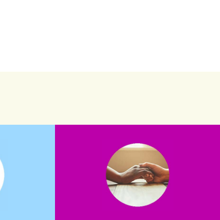
saiba mais
saiba como nos ajudar.
assuntos. Entre em contato conosco e
verno?
que possam nos ajudar com certos
e dinheiro
Somos muito carentes em voluntários