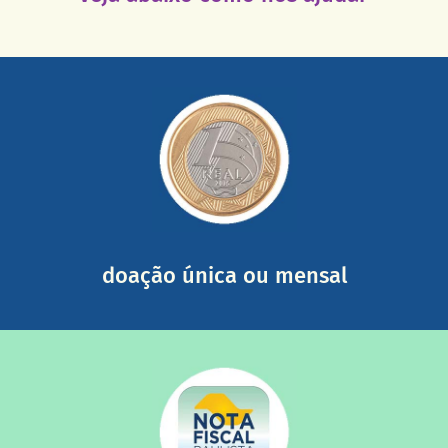
saiba mais
somada a de outras pessoas.
mail mostrando tudo o que fizemos com a sua ajuda
segurança e recebendo nossos relatórios mensais por e-
Você pode nos ajudar a partir de R$ 1/dia com total
doação única ou mensal