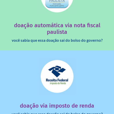
saiba mais
quando destinados à uma instituição sem fins lucrativos?
Você sabia que os créditos das notas fiscais são maiores
doação automática via nota fiscal
paulista
você sabia que essa doação sai do bolso do governo?
saiba mais
dinheiro deixa de ir para o governo?
imposto de renda para uma instituição e que esse
Você sabia que pessoas físicas podem destinar 3% do
doação via imposto de renda