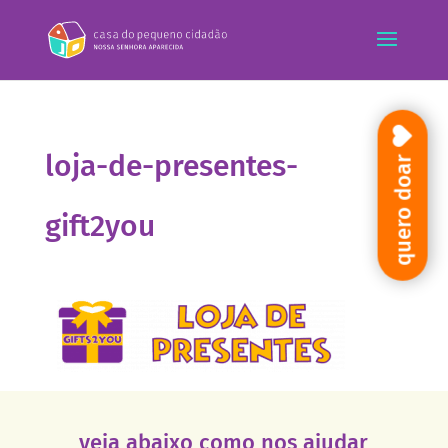
loja-de-presentes-
quero doar
gift2you
veja abaixo como nos ajudar