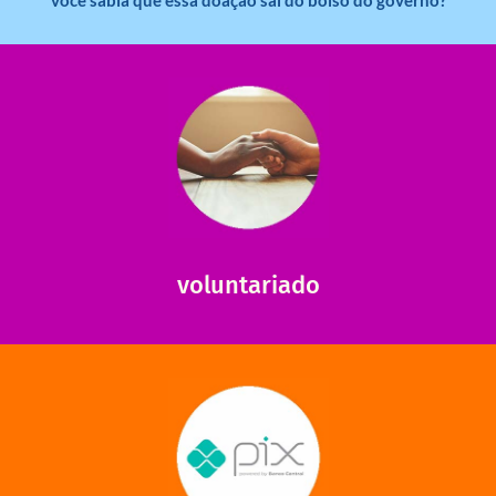
você sabia que essa doação sai do bolso do governo?
saiba mais
saiba como nos ajudar.
ajudar com certos assuntos. Entre em contato conosco e
Somos muito carentes em voluntários que possam nos
voluntariado
saiba mais