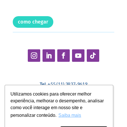
como chegar
Tel.
+55 (11) 3837-9619
E-mail:
contato@casadopequenocidadao.org.br
Utilizamos cookies para oferecer melhor
Utilizamos cookies para oferecer melhor
experiência, melhorar o desempenho, analisar
experiência, melhorar o desempenho, analisar
Política Interna de Proteção de Dados |
Encarregado de
como você interage em nosso site e
como você interage em nosso site e
Dados: Marcelo Correa |
denuncias@casadopequenocidadao.org.br
personalizar conteúdo.
personalizar conteúdo.
Saiba mais
Saiba mais
Aviso de Privacidade
|
Termos de Uso
|
Transparência