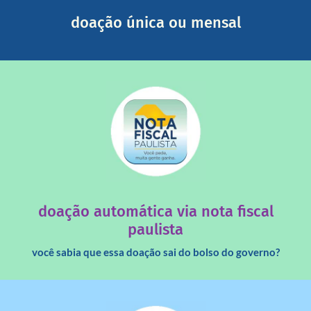
Você pode nos ajudar a partir de R$ 1/dia com total
doação única ou mensal
saiba mais
quando destinados à uma instituição sem fins lucrativos?
Você sabia que os créditos das notas fiscais são maiores
doação automática via nota fiscal
paulista
você sabia que essa doação sai do bolso do governo?