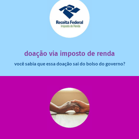
saiba mais
dinheiro deixa de ir para o governo?
imposto de renda para uma instituição e que esse
Você sabia que pessoas físicas podem destinar 3% do
doação via imposto de renda
você sabia que essa doação sai do bolso do governo?
saiba mais
saiba como nos ajudar.
ajudar com certos assuntos. Entre em contato conosco e
Somos muito carentes em voluntários que possam nos