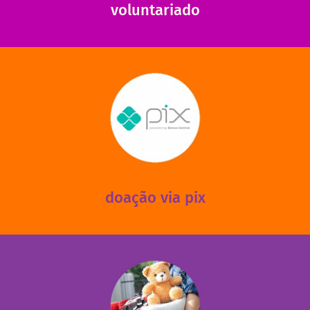
voluntariado
saiba mais
mantermos nossas unidades em funcionamento!
via PIX? Elas também são muito importantes para
Você sabia que recebemos também doações esporádicas
doação via pix
fale conosco