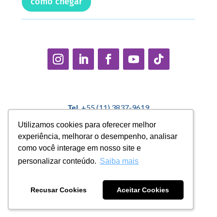
como chegar
Tel.
+55 (11) 3837-9619
E-mail:
contato@casadopequenocidadao.org.br
Utilizamos cookies para oferecer melhor
Utilizamos cookies para oferecer melhor
experiência, melhorar o desempenho, analisar
experiência, melhorar o desempenho, analisar
Política Interna de Proteção de Dados |
Encarregado de
como você interage em nosso site e
como você interage em nosso site e
Dados: Marcelo Correa |
denuncias@casadopequenocidadao.org.br
personalizar conteúdo.
personalizar conteúdo.
Saiba mais
Saiba mais
Aviso de Privacidade
|
Termos de Uso
|
Transparência
Recusar Cookies
Recusar Cookies
Aceitar Cookies
Aceitar Cookies