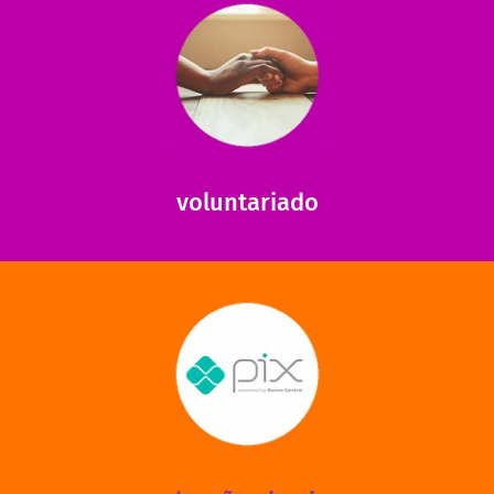
saiba mais
saiba como nos ajudar.
ajudar com certos assuntos. Entre em contato conosco e
Somos muito carentes em voluntários que possam nos
voluntariado
saiba mais
mantermos nossas unidades em funcionamento!
via PIX? Elas também são muito importantes para
Você sabia que recebemos também doações esporádicas