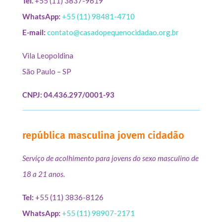
Tel.
+55 (11) 3837-9619
WhatsApp:
+55 (11) 98481-4710
E-mail:
contato@casadopequenocidadao.org.br
Vila Leopoldina
São Paulo – SP
CNPJ: 04.436.297/0001-93
república masculina jovem cidadão
Serviço de acolhimento para jovens do sexo masculino de
18 a 21 anos.
Tel:
+55 (11) 3836-8126
WhatsApp:
+55 (11) 98907-2171