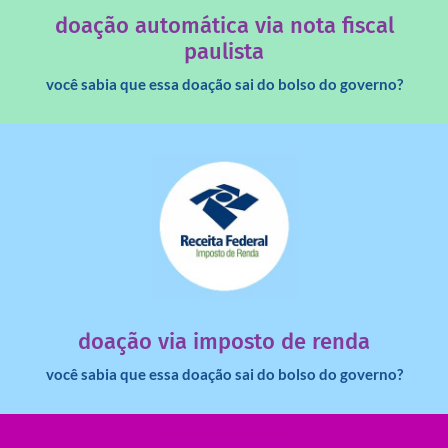
Você sabia que os créditos das notas fiscais são maiores
doação automática via nota fiscal
paulista
você sabia que essa doação sai do bolso do governo?
saiba mais
dinheiro deixa de ir para o governo?
imposto de renda para uma instituição e que esse
Você sabia que pessoas físicas podem destinar 3% do
doação via imposto de renda
você sabia que essa doação sai do bolso do governo?