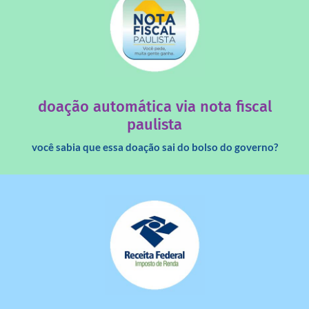
saiba mais
quando destinados à uma instituição sem fins lucrativos?
Você sabia que os créditos das notas fiscais são maiores
doação automática via nota fiscal
paulista
você sabia que essa doação sai do bolso do governo?
saiba mais
dinheiro deixa de ir para o governo?
imposto de renda para uma instituição e que esse
Você sabia que pessoas físicas podem destinar 3% do