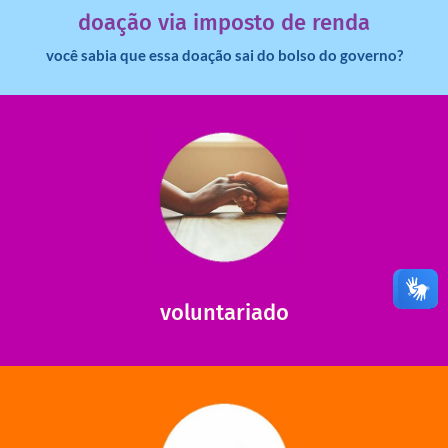
doação via imposto de renda
você sabia que essa doação sai do bolso do governo?
saiba mais
saiba como nos ajudar.
ajudar com certos assuntos. Entre em contato conosco e
Somos muito carentes em voluntários que possam nos
voluntariado