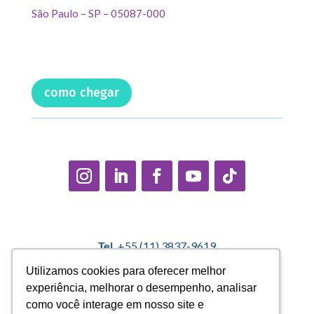
São Paulo – SP – 05087-000
como chegar
Tel.
+55 (11) 3837-9619
E-mail:
contato@casadopequenocidadao.org.br
Utilizamos cookies para oferecer melhor
Utilizamos cookies para oferecer melhor
experiência, melhorar o desempenho, analisar
experiência, melhorar o desempenho, analisar
Política Interna de Proteção de Dados |
Encarregado de
como você interage em nosso site e
como você interage em nosso site e
Dados: Marcelo Correa |