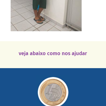
veja abaixo como nos ajudar
saiba mais
somada a de outras pessoas.
mail mostrando tudo o que fizemos com a sua ajuda