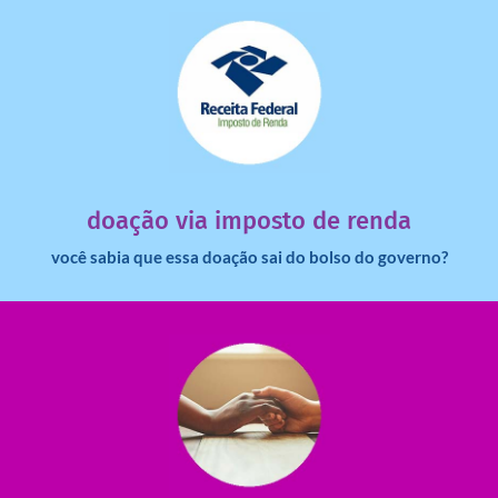
saiba mais
dinheiro deixa de ir para o governo?
imposto de renda para uma instituição e que esse
Você sabia que pessoas físicas podem destinar 3% do
doação via imposto de renda
você sabia que essa doação sai do bolso do governo?
saiba mais
saiba como nos ajudar.
ajudar com certos assuntos. Entre em contato conosco e