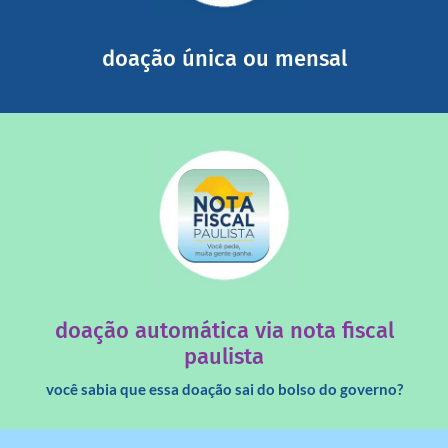
segurança e recebendo nossos relatórios mensais por e-
Você pode nos ajudar a partir de R$ 1/dia com total
doação única ou mensal
saiba mais
quando destinados à uma instituição sem fins lucrativos?
Você sabia que os créditos das notas fiscais são maiores
doação automática via nota fiscal
paulista
você sabia que essa doação sai do bolso do governo?