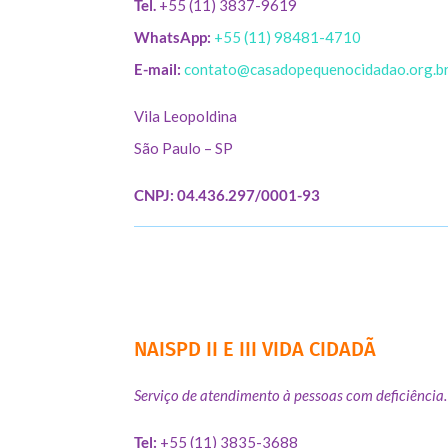
Tel.
+55 (11) 3837-9619
WhatsApp:
+55 (11) 98481-4710
E-mail:
contato@casadopequenocidadao.org.b
Vila Leopoldina
São Paulo – SP
CNPJ: 04.436.297/0001-93
NAISPD II E III VIDA CIDADÃ
Serviço de atendimento à pessoas com deficiência.
Tel:
+55 (11) 3835-3688