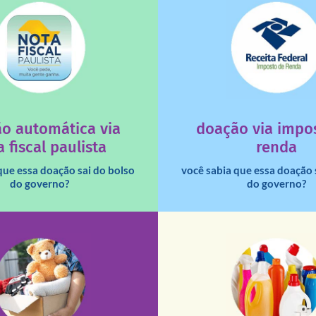
saiba mais
saiba mais
deixa de ir para o go
tuição sem fins lucrativos?
uma instituição e que ess
 maiores quando destinados à
destinar 3% do imposto de
o automática via
doação via impo
a que os créditos das notas
Você sabia que pessoas fí
 fiscal paulista
renda
que essa doação sai do bolso
você sabia que essa doação 
do governo?
do governo?
fale conosco
fale conosco
De segunda a sábado, das 
16h30).
Aliança Liberal, 84 – Vila 
0 às 17h30 (sextas até às