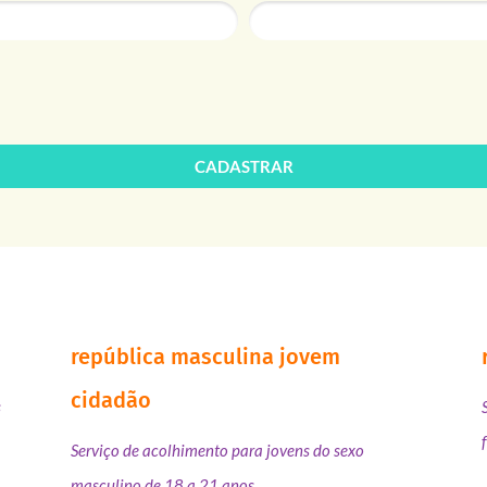
CADASTRAR
república masculina jovem
cidadão
s
Serviço de acolhimento para jovens do sexo
masculino de 18 a 21 anos.