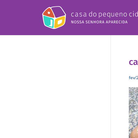
ca
fev/