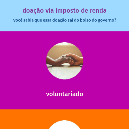
Você sabia que pessoas físicas podem destinar 3% do
doação via imposto de renda
você sabia que essa doação sai do bolso do governo?
saiba mais
saiba como nos ajudar.
ajudar com certos assuntos. Entre em contato conosco e
Somos muito carentes em voluntários que possam nos
voluntariado