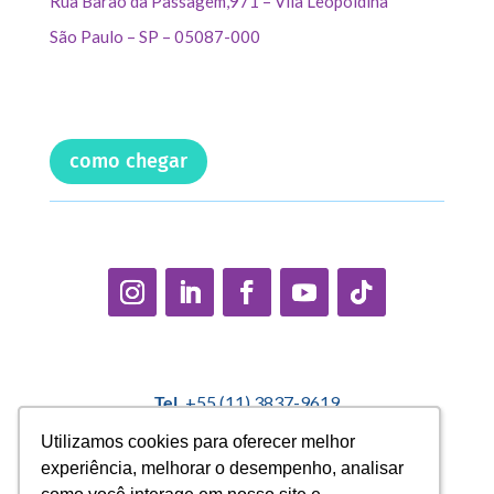
Rua Barão da Passagem,971 – Vila Leopoldina
São Paulo – SP – 05087-000
como chegar
Tel.
+55 (11) 3837-9619
E-mail:
contato@casadopequenocidadao.org.br
Utilizamos cookies para oferecer melhor
Utilizamos cookies para oferecer melhor
experiência, melhorar o desempenho, analisar
experiência, melhorar o desempenho, analisar
Política Interna de Proteção de Dados |
Encarregado de