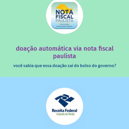
saiba mais
quando destinados à uma instituição sem fins lucrativos?
Você sabia que os créditos das notas fiscais são maiores
doação automática via nota fiscal
paulista
você sabia que essa doação sai do bolso do governo?
saiba mais
dinheiro deixa de ir para o governo?
imposto de renda para uma instituição e que esse