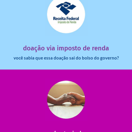
saiba mais
dinheiro deixa de ir para o governo?
imposto de renda para uma instituição e que esse
Você sabia que pessoas físicas podem destinar 3% do
doação via imposto de renda
você sabia que essa doação sai do bolso do governo?
saiba mais
saiba como nos ajudar.
ajudar com certos assuntos. Entre em contato conosco e
Somos muito carentes em voluntários que possam nos