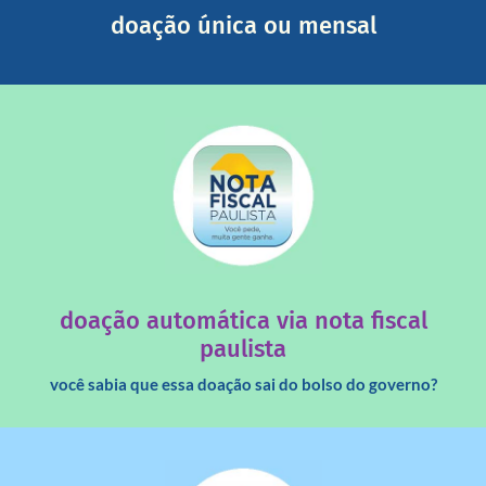
Você pode nos ajudar a partir de R$ 1/dia com total
doação única ou mensal
saiba mais
quando destinados à uma instituição sem fins lucrativos?
Você sabia que os créditos das notas fiscais são maiores
doação automática via nota fiscal
paulista
você sabia que essa doação sai do bolso do governo?