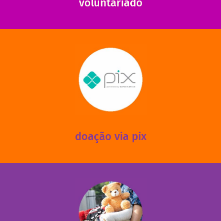
voluntariado
saiba mais
mantermos nossas unidades em funcionamento!
via PIX? Elas também são muito importantes para
Você sabia que recebemos também doações esporádicas
doação via pix
fale conosco