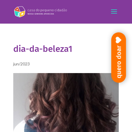
dia-da-beleza1
quero doar
jun/2023