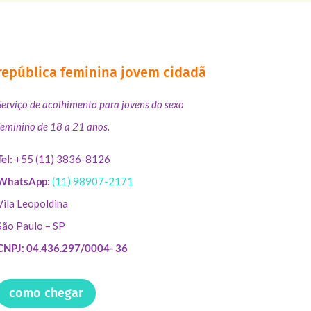
república feminina jovem cidadã
Serviço de acolhimento para jovens do sexo
feminino de 18 a 21 anos.
Tel:
+55 (11) 3836-8126
WhatsApp:
(11) 98907-2171
Vila Leopoldina
São Paulo – SP
CNPJ: 04.436.297/0004- 36
como chegar