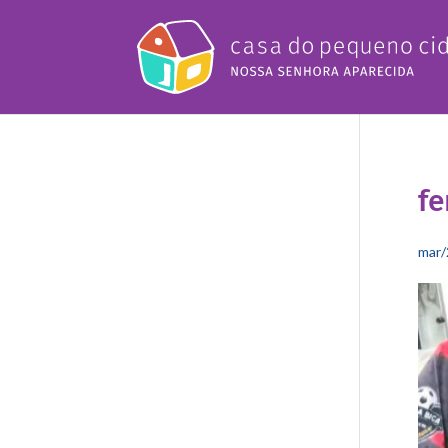
fe
mar/