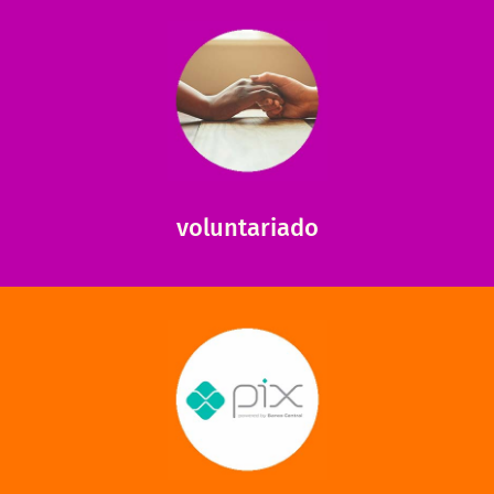
saiba mais
saiba como nos ajudar.
ajudar com certos assuntos. Entre em contato conosco e
Somos muito carentes em voluntários que possam nos
voluntariado
saiba mais
mantermos nossas unidades em funcionamento!
via PIX? Elas também são muito importantes para
Você sabia que recebemos também doações esporádicas