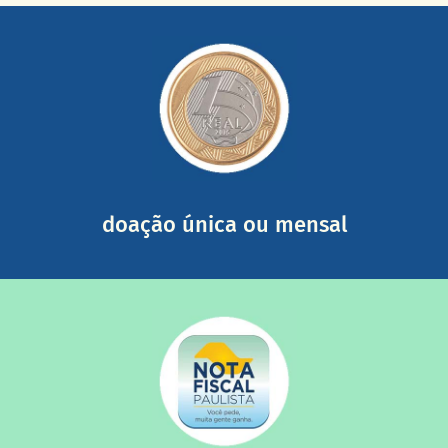
saiba mais
somada a de outras pessoas.
mail mostrando tudo o que fizemos com a sua ajuda
segurança e recebendo nossos relatórios mensais por e-
Você pode nos ajudar a partir de R$ 1/dia com total
doação única ou mensal
saiba mais