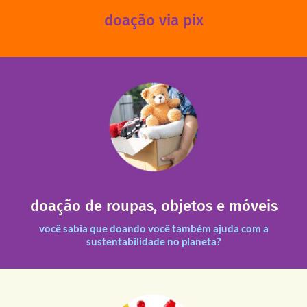
doação via pix
fale conosco
das 13h30 às 17h30 (sextas até às 16h30).
Leopoldina – De segunda a sexta, das 8h30 às 11h30 e
Você pode doar esses itens na Rua Belmonte, 547 – Vila
necessitadas.
doação de roupas, objetos e móveis
entre nossas unidades assim como outras instituições
Todas as doações recebidas são revisadas e divididas
você sabia que doando você também ajuda com a
sustentabilidade no planeta?