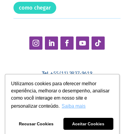
como chegar
Tel.
+55 (11) 3837-9619
E-mail:
contato@casadopequenocidadao.org.br
Utilizamos cookies para oferecer melhor
Utilizamos cookies para oferecer melhor
experiência, melhorar o desempenho, analisar
experiência, melhorar o desempenho, analisar
Política Interna de Proteção de Dados |
Encarregado de
como você interage em nosso site e
como você interage em nosso site e
Dados: Marcelo Correa |
denuncias@casadopequenocidadao.org.br
personalizar conteúdo.
personalizar conteúdo.
Saiba mais
Saiba mais
Aviso de Privacidade
|
Termos de Uso
|
Transparência
Recusar Cookies
Recusar Cookies
Aceitar Cookies
Aceitar Cookies