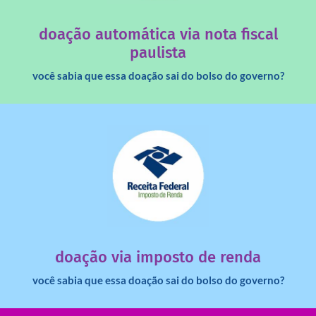
quando destinados à uma instituição sem fins lucrativos?
Você sabia que os créditos das notas fiscais são maiores
doação automática via nota fiscal
paulista
você sabia que essa doação sai do bolso do governo?
saiba mais
dinheiro deixa de ir para o governo?
imposto de renda para uma instituição e que esse
Você sabia que pessoas físicas podem destinar 3% do
doação via imposto de renda
você sabia que essa doação sai do bolso do governo?