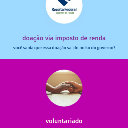
saiba mais
dinheiro deixa de ir para o governo?
imposto de renda para uma instituição e que esse
Você sabia que pessoas físicas podem destinar 3% do
doação via imposto de renda
você sabia que essa doação sai do bolso do governo?
saiba mais
saiba como nos ajudar.
ajudar com certos assuntos. Entre em contato conosco e
Somos muito carentes em voluntários que possam nos
voluntariado