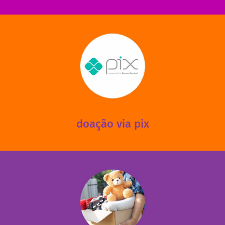
saiba mais
mantermos nossas unidades em funcionamento!
via PIX? Elas também são muito importantes para
Você sabia que recebemos também doações esporádicas
doação via pix
fale conosco
das 13h30 às 17h30 (sextas até às 16h30).
Leopoldina – De segunda a sexta, das 8h30 às 11h30 e