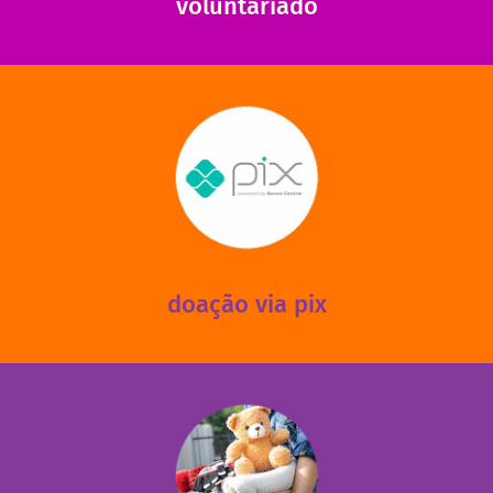
voluntariado
saiba mais
mantermos nossas unidades em funcionamento!
via PIX? Elas também são muito importantes para
Você sabia que recebemos também doações esporádicas
doação via pix
fale conosco