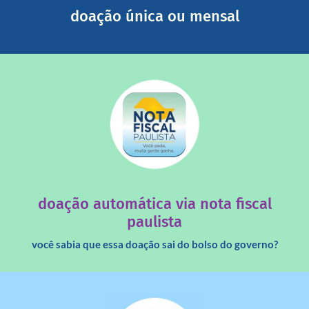
Você pode nos ajudar a partir de R$ 1/dia com total
doação única ou mensal
saiba mais
quando destinados à uma instituição sem fins lucrativos?
Você sabia que os créditos das notas fiscais são maiores
doação automática via nota fiscal
paulista
você sabia que essa doação sai do bolso do governo?