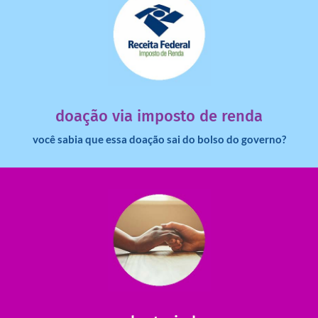
saiba mais
dinheiro deixa de ir para o governo?
imposto de renda para uma instituição e que esse
Você sabia que pessoas físicas podem destinar 3% do
doação via imposto de renda
você sabia que essa doação sai do bolso do governo?
saiba mais
saiba como nos ajudar.
ajudar com certos assuntos. Entre em contato conosco e
Somos muito carentes em voluntários que possam nos