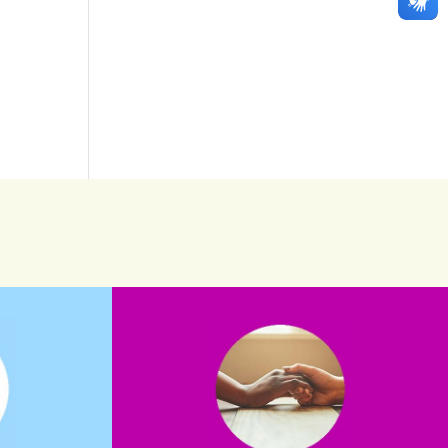
saiba mais
saiba como nos ajudar.
assuntos. Entre em contato conosco e