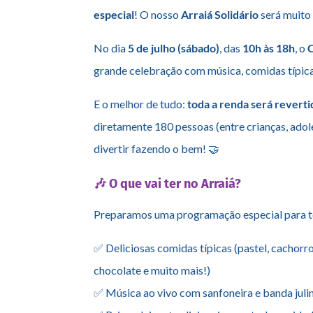
especial
! O nosso
Arraiá Solidário
será muito 
No dia
5 de julho (sábado)
, das
10h às 18h
, o
grande celebração com música, comidas típicas
E o melhor de tudo:
toda a renda será reverti
diretamente 180 pessoas (entre crianças, adole
divertir fazendo o bem! 🤝
🎶 O que vai ter no Arraiá?
Preparamos uma programação especial para to
✅ Deliciosas comidas típicas (pastel, cachorr
chocolate e muito mais!)
✅ Música ao vivo com sanfoneira e banda juli