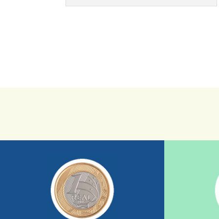
saiba mais
sua ajuda somada a de outras pessoas.
mostrando tudo o que fizemos com a