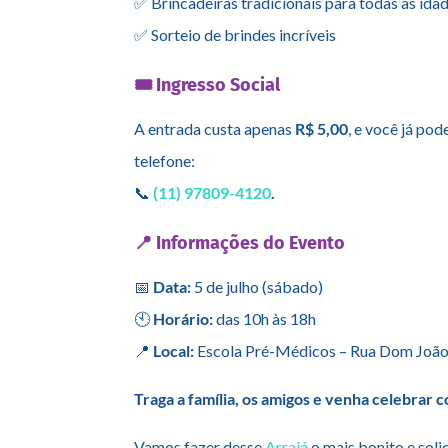
✅ Brincadeiras tradicionais para todas as ida
✅ Sorteio de brindes incríveis
🎟️ Ingresso Social
A entrada custa apenas
R$ 5,00
, e você já po
telefone:
📞
(11) 97809-4120
.
📍 Informações do Evento
📅
Data:
5 de julho (sábado)
🕙
Horário:
das 10h às 18h
📍
Local:
Escola Pré-Médicos – Rua Dom João V
Traga a família, os amigos e venha celebrar 
Vamos fazer desse
Arraiá
o mais bonito e soli