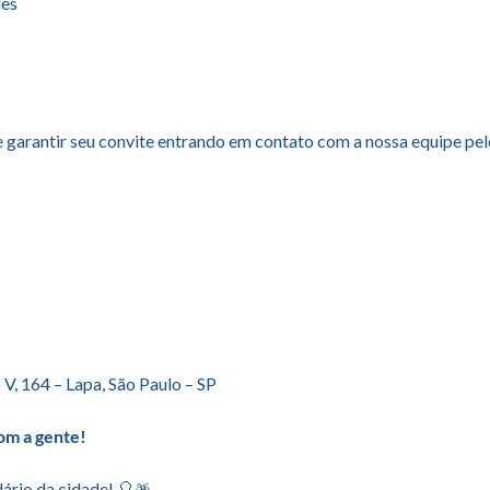
des
de garantir seu convite entrando em contato com a nossa equipe pe
, 164 – Lapa, São Paulo – SP
com a gente!
dário da cidade! 🎈🪅