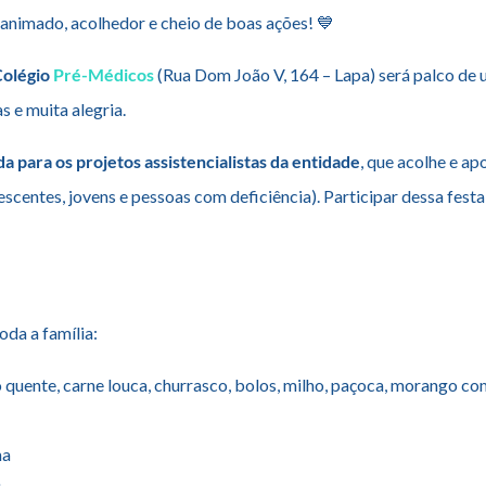
animado, acolhedor e cheio de boas ações! 💙
Colégio
Pré-Médicos
(Rua Dom João V, 164 – Lapa) será palco de
 e muita alegria.
da para os projetos assistencialistas da entidade
, que acolhe e ap
scentes, jovens e pessoas com deficiência). Participar dessa festa
da a família:
o quente, carne louca, churrasco, bolos, milho, paçoca, morango c
na