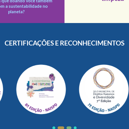
a que doando você também
s doações recebidas são
om a sustentabilidade no
planeta?
CERTIFICAÇÕES E RECONHECIMENTOS