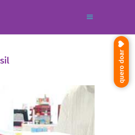
quero doar
sil