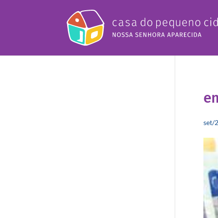
e
set/